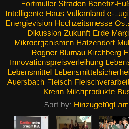
Fortmüller
Straden
Benefiz-Fuß
Intelligente
Haus
Vulkanland
e-Lugi
Energievision
Hochzeitsmesse
Ost
Dikussion
Zukunft
Erde
Marg
Mikroorganismen
Hatzendorf
Mul
Rogner
Blumau
Kirchberg
F
Innovationspreisverleihung
Lebens
Lebensmittel
Lebensmittelsicherhei
Auersbach
Fleisch
Fleischverarbei
Krenn
Milchprodukte
Bu
Sort by:
Hinzugefügt am