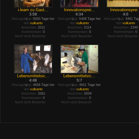
i-learn zu Gast...
Innovationsprei...
Innovationsprei.
3:58
4:34
4:0
Hinzugef�gt:
5050 Tage her
Hinzugef�gt:
5408 Tage her
Hinzugef�gt:
3461 Tag
Von
vulkantv
Von
vulkantv
Von
vulkantv
Ansichten:
2011
Ansichten:
5114
Ansichten:
2349
Kommentare:
0
Kommentare:
0
Kommentare:
0
Noch nicht Bewertet
Noch nicht Bewertet
Noch nicht Bewertet
Lebensmittelsic...
Lebensmittelsic...
4:48
5:7
Hinzugef�gt:
4658 Tage her
Hinzugef�gt:
4651 Tage her
Von
vulkantv
Von
vulkantv
Ansichten:
3361
Ansichten:
5509
Kommentare:
0
Kommentare:
0
Noch nicht Bewertet
Noch nicht Bewertet