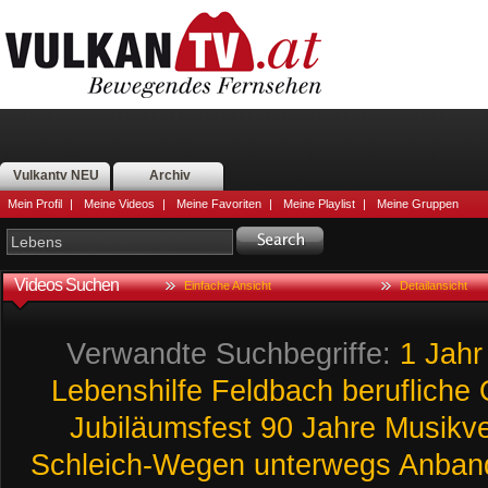
Vulkantv NEU
Archiv
Mein Profil
|
Meine Videos
|
Meine Favoriten
|
Meine Playlist
|
Meine Gruppen
Videos Suchen
Einfache Ansicht
Detailansicht
Verwandte Suchbegriffe:
1
Jahr
Lebenshilfe
Feldbach
berufliche
Jubiläumsfest
90
Jahre
Musikve
Schleich-Wegen
unterwegs
Anban