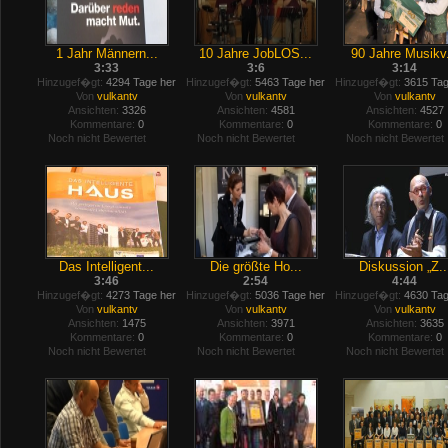
1 Jahr Männern...
10 Jahre JobLOS...
90 Jahre Musikv.
3:33
3:6
3:14
Hinzugef�gt:
4294 Tage her
Hinzugef�gt:
5463 Tage her
Hinzugef�gt:
3615 Tag
Von
vulkantv
Von
vulkantv
Von
vulkantv
Ansichten:
3326
Ansichten:
4581
Ansichten:
4527
Kommentare:
0
Kommentare:
0
Kommentare:
0
Noch nicht Bewertet
Noch nicht Bewertet
Noch nicht Bewertet
Das Intelligent...
Die größte Ho...
Diskussion „Z..
3:46
2:54
4:44
Hinzugef�gt:
4273 Tage her
Hinzugef�gt:
5036 Tage her
Hinzugef�gt:
4630 Tag
Von
vulkantv
Von
vulkantv
Von
vulkantv
Ansichten:
1475
Ansichten:
3971
Ansichten:
3635
Kommentare:
0
Kommentare:
0
Kommentare:
0
Noch nicht Bewertet
Noch nicht Bewertet
Noch nicht Bewertet