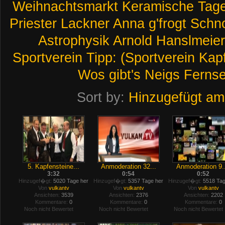
Weihnachtsmarkt
Keramische
Tag
Priester
Lackner
Anna
g'frogt
Schno
Astrophysik
Arnold
Hanslmeier
Sportverein
Tipp:
(Sportverein
Kapf
Wos
gibt's
Neigs
Ferns
Sort by:
Hinzugefügt am
5. Kapfensteine...
Anmoderation 32...
Anmoderation 9..
3:32
0:54
0:52
Hinzugef�gt:
5020 Tage her
Hinzugef�gt:
5357 Tage her
Hinzugef�gt:
5518 Tag
Von
vulkantv
Von
vulkantv
Von
vulkantv
Ansichten:
3539
Ansichten:
2376
Ansichten:
2202
Kommentare:
0
Kommentare:
0
Kommentare:
0
Noch nicht Bewertet
Noch nicht Bewertet
Noch nicht Bewertet