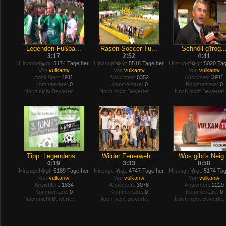
Legenden-Fußba...
Rasen-Soccer-Tu...
Schnöll g'frog..
3:17
2:52
4:41
Hinzugef�gt:
5174 Tage her
Hinzugef�gt:
5518 Tage her
Hinzugef�gt:
5020 Tag
Von
vulkantv
Von
vulkantv
Von
vulkantv
Ansichten:
4911
Ansichten:
6352
Ansichten:
2911
Kommentare:
0
Kommentare:
0
Kommentare:
0
Noch nicht Bewertet
Noch nicht Bewertet
Noch nicht Bewertet
Tipp: Legendens...
Wilder Feuerweh...
Wos gibt's Neig.
0:19
3:33
0:58
Hinzugef�gt:
5189 Tage her
Hinzugef�gt:
4747 Tage her
Hinzugef�gt:
5174 Tag
Von
vulkantv
Von
vulkantv
Von
vulkantv
Ansichten:
1834
Ansichten:
3078
Ansichten:
2229
Kommentare:
0
Kommentare:
0
Kommentare:
0
Noch nicht Bewertet
Noch nicht Bewertet
Noch nicht Bewertet