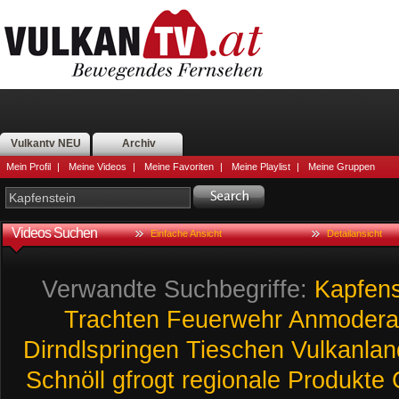
Vulkantv NEU
Archiv
Mein Profil
|
Meine Videos
|
Meine Favoriten
|
Meine Playlist
|
Meine Gruppen
Videos Suchen
Einfache Ansicht
Detailansicht
Verwandte Suchbegriffe:
Kapfens
Trachten
Feuerwehr
Anmodera
Dirndlspringen
Tieschen
Vulkanlan
Schnöll
gfrogt
regionale
Produkte