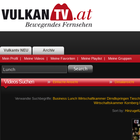
Vulkantv NEU
Archiv
Mein Profil
|
Meine Videos
|
Meine Favoriten
|
Meine Playlist
|
Meine Gruppen
Videos Suchen
Einfache Ansicht
Detailansicht
Verwandte Suchbegriffe:
Business
Lunch
Wirtschaftkammer
Dirndlspringen
Tiesc
Wirtschaftskammer
Kornberg
Sort by:
Hinzugef