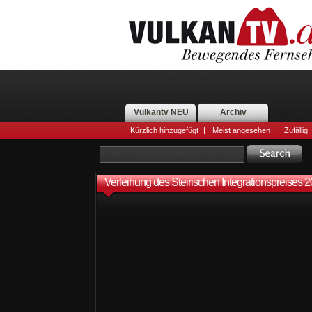
Vulkantv NEU
Archiv
Kürzlich hinzugefügt
|
Meist angesehen
|
Zufällig
Verleihung des Steirischen Integrationspreises 