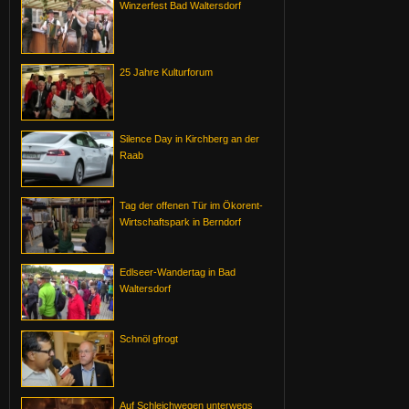
Winzerfest Bad Waltersdorf
25 Jahre Kulturforum
Silence Day in Kirchberg an der
Raab
Tag der offenen Tür im Ökorent-
Wirtschaftspark in Berndorf
Edlseer-Wandertag in Bad
Waltersdorf
Schnöl gfrogt
Auf Schleichwegen unterwegs