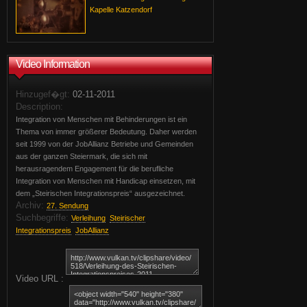
Kapelle Katzendorf
Video Information
Hinzugef�gt:
02-11-2011
Description:
Integration von Menschen mit Behinderungen ist ein
Thema von immer größerer Bedeutung. Daher werden
seit 1999 von der JobAllianz Betriebe und Gemeinden
aus der ganzen Steiermark, die sich mit
herausragendem Engagement für die berufliche
Integration von Menschen mit Handicap einsetzen, mit
dem „Steirischen Integrationspreis“ ausgezeichnet.
Archiv:
27. Sendung
Suchbegriffe:
Verleihung
Steirischer
Integrationspreis
JobAllianz
Video URL :