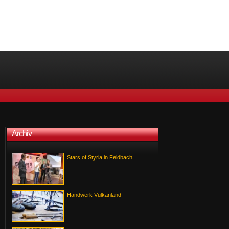
Archiv
Stars of Styria in Feldbach
Handwerk Vulkanland