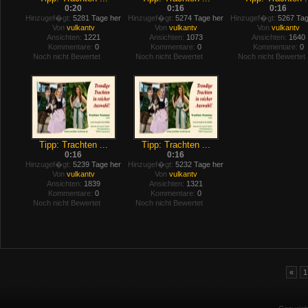
0:20
0:16
0:16
Hinzugef�gt:
5281 Tage her
Hinzugef�gt:
5274 Tage her
Hinzugef�gt:
5267 Tag
Von
vulkantv
Von
vulkantv
Von
vulkantv
Ansichten:
1221
Ansichten:
1073
Ansichten:
1640
Kommentare:
0
Kommentare:
0
Kommentare:
0
Noch nicht Bewertet
Noch nicht Bewertet
Noch nicht Bewertet
Tipp: Trachten ...
Tipp: Trachten ...
0:16
0:16
Hinzugef�gt:
5239 Tage her
Hinzugef�gt:
5232 Tage her
Von
vulkantv
Von
vulkantv
Ansichten:
1839
Ansichten:
1321
Kommentare:
0
Kommentare:
0
Noch nicht Bewertet
Noch nicht Bewertet
«
1