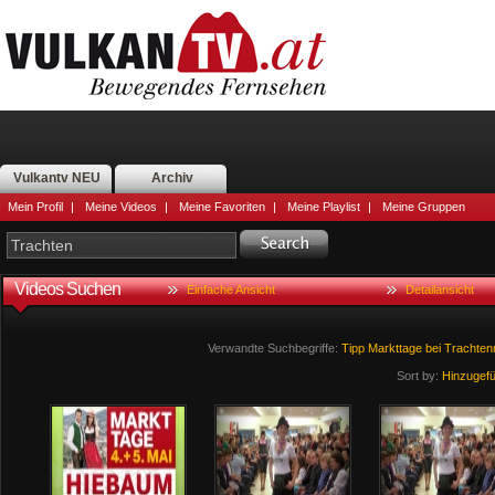
Vulkantv NEU
Archiv
Mein Profil
|
Meine Videos
|
Meine Favoriten
|
Meine Playlist
|
Meine Gruppen
Videos Suchen
Einfache Ansicht
Detailansicht
Verwandte Suchbegriffe:
Tipp
Markttage
bei
Trachte
Sort by:
Hinzugef