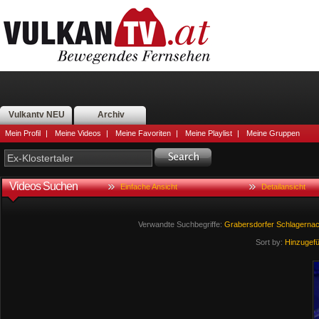
Vulkantv NEU
Archiv
Mein Profil
|
Meine Videos
|
Meine Favoriten
|
Meine Playlist
|
Meine Gruppen
Videos Suchen
Einfache Ansicht
Detailansicht
Verwandte Suchbegriffe:
Grabersdorfer
Schlagernac
Sort by:
Hinzugef