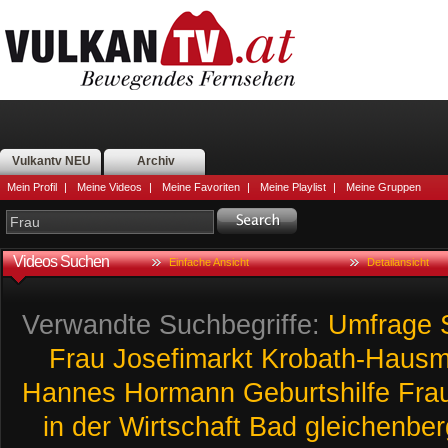
Vulkantv NEU
Archiv
Mein Profil
|
Meine Videos
|
Meine Favoriten
|
Meine Playlist
|
Meine Gruppen
Videos Suchen
Einfache Ansicht
Detailansicht
Verwandte Suchbegriffe:
Umfrage
Frau
Josefimarkt
Krobath-Haus
Hannes
Hormann
Geburtshilfe
Fra
in
der
Wirtschaft
Bad
gleichenber