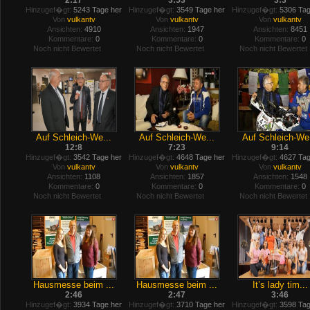
2:17
3:53
3:3
Hinzugef�gt:
5243 Tage her
Hinzugef�gt:
3549 Tage her
Hinzugef�gt:
5306 Tag
Von
vulkantv
Von
vulkantv
Von
vulkantv
Ansichten:
4910
Ansichten:
1947
Ansichten:
8451
Kommentare:
0
Kommentare:
0
Kommentare:
0
Noch nicht Bewertet
Noch nicht Bewertet
Noch nicht Bewertet
Auf Schleich-We...
Auf Schleich-We...
Auf Schleich-We.
12:8
7:23
9:14
Hinzugef�gt:
3542 Tage her
Hinzugef�gt:
4648 Tage her
Hinzugef�gt:
4627 Tag
Von
vulkantv
Von
vulkantv
Von
vulkantv
Ansichten:
1108
Ansichten:
1857
Ansichten:
1548
Kommentare:
0
Kommentare:
0
Kommentare:
0
Noch nicht Bewertet
Noch nicht Bewertet
Noch nicht Bewertet
Hausmesse beim ...
Hausmesse beim ...
It’s lady tim...
2:46
2:47
3:46
Hinzugef�gt:
3934 Tage her
Hinzugef�gt:
3710 Tage her
Hinzugef�gt:
3598 Tag