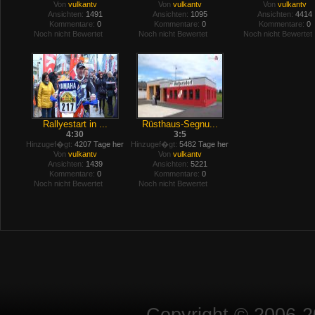
Von
vulkantv
Von
vulkantv
Von
vulkantv
Ansichten:
1491
Ansichten:
1095
Ansichten:
4414
Kommentare:
0
Kommentare:
0
Kommentare:
0
Noch nicht Bewertet
Noch nicht Bewertet
Noch nicht Bewertet
Rallyestart in ...
Rüsthaus-Segnu...
4:30
3:5
Hinzugef�gt:
4207 Tage her
Hinzugef�gt:
5482 Tage her
Von
vulkantv
Von
vulkantv
Ansichten:
1439
Ansichten:
5221
Kommentare:
0
Kommentare:
0
Noch nicht Bewertet
Noch nicht Bewertet