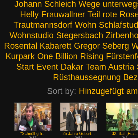
Johann
Schleich
Wege
unterweg
Helly
Frauwallner
Teil
rote
Ros
Trautmannsdorf
Wohn
Schlafstud
Wohnstudio
Stegersbach
Zirbenho
Rosental
Kabarett
Gregor
Seberg
W
Kurpark
One
Billion
Rising
Fürstenf
Start
Event
Dakar
Team
Austria
Rüsthaussegnung
Bez
Sort by:
Hinzugefügt am
"Schnöll g´fr...
25 Jahre Geburt...
32. Ball „Fra...