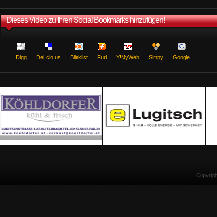
Dieses Video zu Ihren Social Bookmarks hinzufügen!
Digg
Del.icio.us
Blinklist
Furl
Y!MyWeb
Simpy
Google
Copyrig