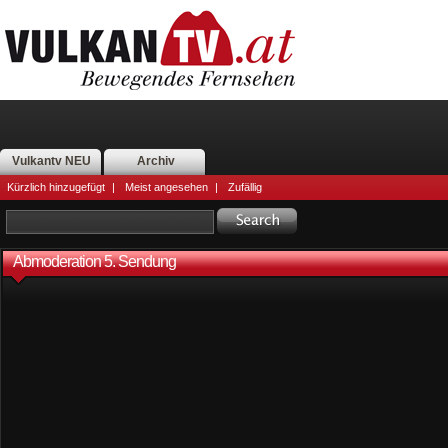
Vulkantv NEU
Archiv
Kürzlich hinzugefügt
|
Meist angesehen
|
Zufällig
Abmoderation 5. Sendung