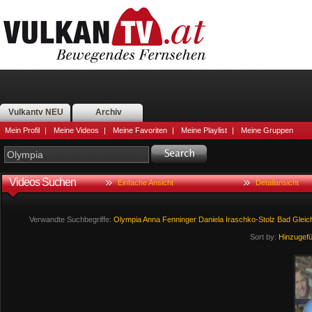
Vulkantv NEU
Archiv
Mein Profil
|
Meine Videos
|
Meine Favoriten
|
Meine Playlist
|
Meine Gruppen
Videos Suchen
Einfache Ansicht
Detailansicht
Verwandte Suchbegriffe:
Olympia
Anna
Fenninger
Daniela
Iraschko-Stolz
Bad
Gleic
Sort by:
Hinzugef