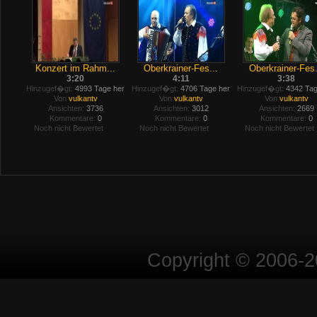
Konzert im Rahm...
Oberkrainer-Fes...
Oberkrainer-Fes.
3:20
4:11
3:38
Hinzugef�gt:
4993 Tage her
Hinzugef�gt:
4706 Tage her
Hinzugef�gt:
4342 Tag
Von
vulkantv
Von
vulkantv
Von
vulkantv
Ansichten:
3736
Ansichten:
3012
Ansichten:
2669
Kommentare:
0
Kommentare:
0
Kommentare:
0
Noch nicht Bewertet
Noch nicht Bewertet
Noch nicht Bewertet
Copyright © 2006-