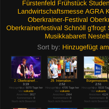
Fürstenfeld
Frühstück
Studen
Landwirtschaftsmesse
AGRA
K
Oberkrainer-Festival
Oberkr
Oberkrainerfestival
Schnöll
g'frogt
Musikkabarett
Nestel
Sort by:
Hinzugefügt am
2. Oberkrainerf...
29. Internation...
Bürgermeisterk.
3:19
2:52
2:51
Hinzugef�gt:
5070 Tage her
Hinzugef�gt:
4705 Tage her
Hinzugef�gt:
5533 Tag
Von
vulkantv
Von
vulkantv
Von
vulkantv
Ansichten:
3817
Ansichten:
2964
Ansichten:
4124
Kommentare:
0
Kommentare:
0
Kommentare:
0
Noch nicht Bewertet
Noch nicht Bewertet
Noch nicht Bewertet