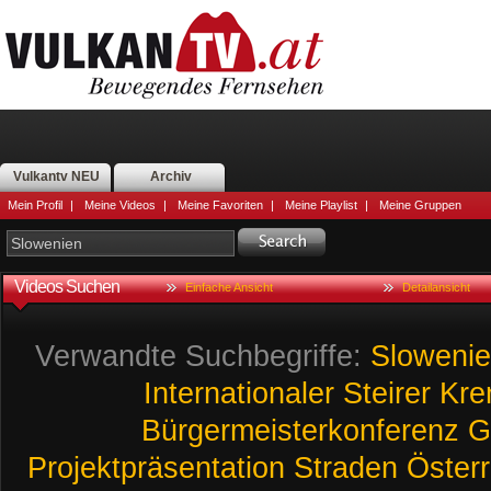
Vulkantv NEU
Archiv
Mein Profil
|
Meine Videos
|
Meine Favoriten
|
Meine Playlist
|
Meine Gruppen
Videos Suchen
Einfache Ansicht
Detailansicht
Verwandte Suchbegriffe:
Sloweni
Internationaler
Steirer
Kre
Bürgermeisterkonferenz
G
Projektpräsentation
Straden
Österr