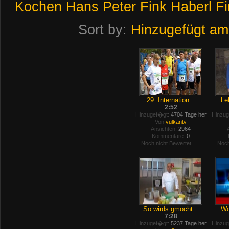
Kochen
Hans
Peter
Fink
Haberl
F
Sort by:
Hinzugefügt am
29. Internation...
Le
2:52
Hinzugef�gt:
4704 Tage her
Hinzug
Von
vulkantv
Ansichten:
2964
Kommentare:
0
Noch nicht Bewertet
Noch
So wirds gmocht...
Wo
7:28
Hinzugef�gt:
5237 Tage her
Hinzug