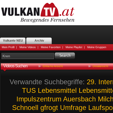
Vulkantv NEU
Archiv
Mein Profil
|
Meine Videos
|
Meine Favoriten
|
Meine Playlist
|
Meine Gruppen
Videos Suchen
Einfache Ansicht
Detailansicht
Verwandte Suchbegriffe:
29.
Inter
TUS
Lebensmittel
Lebensmitte
Impulszentrum
Auersbach
Milc
Schnoell
gfrogt
Umfrage
Laufspo