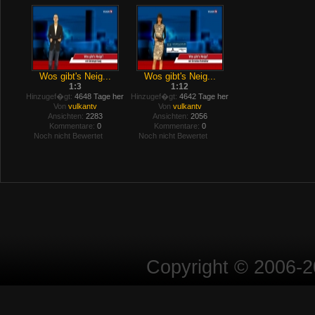
Wos gibt's Neig...
Wos gibt's Neig...
1:3
1:12
Hinzugef�gt:
4648 Tage her
Hinzugef�gt:
4642 Tage her
Von
vulkantv
Von
vulkantv
Ansichten:
2283
Ansichten:
2056
Kommentare:
0
Kommentare:
0
Noch nicht Bewertet
Noch nicht Bewertet
Copyright © 2006-