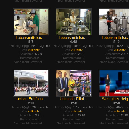
Noch nicht Bewertet
Noch nicht Bewertet
Noch nicht Bewertet
Lebensmittelsic...
Lebensmittelsic...
Lebensmittelsic.
5:7
4:48
5:-0
Hinzugef�gt:
4649 Tage her
Hinzugef�gt:
4642 Tage her
Hinzugef�gt:
4635 Tag
Von
vulkantv
Von
vulkantv
Von
vulkantv
Ansichten:
5509
Ansichten:
2821
Ansichten:
2697
Kommentare:
0
Kommentare:
0
Kommentare:
0
Noch nicht Bewertet
Noch nicht Bewertet
Noch nicht Bewertet
Umbau-Eröffnun...
Unimarkt Filial...
Wos gibt's Neig.
3:10
3:58
0:58
Hinzugef�gt:
5203 Tage her
Hinzugef�gt:
3753 Tage her
Hinzugef�gt:
4677 Tag
Von
vulkantv
Von
vulkantv
Von
vulkantv
Ansichten:
3331
Ansichten:
2410
Ansichten:
2018
Kommentare:
0
Kommentare:
0
Kommentare:
0
Noch nicht Bewertet
Noch nicht Bewertet
Noch nicht Bewertet