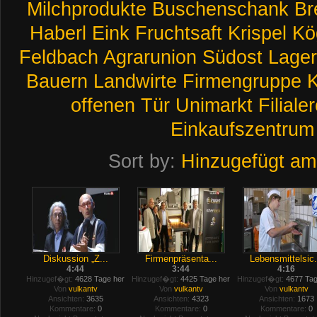
Milchprodukte
Buschenschank
Br
Haberl
Eink
Fruchtsaft
Krispel
Kö
Feldbach
Agrarunion
Südost
Lage
Bauern
Landwirte
Firmengruppe
K
offenen
Tür
Unimarkt
Filiale
Einkaufszentrum
Sort by:
Hinzugefügt am
Diskussion „Z...
Firmenpräsenta...
Lebensmittelsic.
4:44
3:44
4:16
Hinzugef�gt:
4628 Tage her
Hinzugef�gt:
4425 Tage her
Hinzugef�gt:
4677 Tag
Von
vulkantv
Von
vulkantv
Von
vulkantv
Ansichten:
3635
Ansichten:
4323
Ansichten:
1673
Kommentare:
0
Kommentare:
0
Kommentare:
0