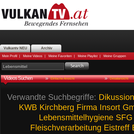
Vulkantv NEU
Archiv
Mein Profil
|
Meine Videos
|
Meine Favoriten
|
Meine Playlist
|
Meine Gruppen
Videos Suchen
Einfache Ansicht
Detailansicht
Verwandte Suchbegriffe:
Dikussio
KWB
Kirchberg
Firma
Insort
G
Lebensmittelhygiene
SFG
Fleischverarbeitung
Eistreff