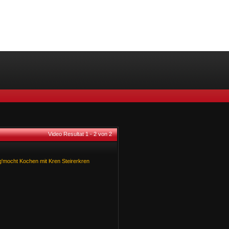
Video Resultat 1 - 2 von 2
g'mocht
Kochen
mit
Kren
Steirerkren