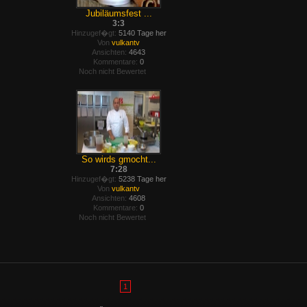
Jubiläumsfest ...
3:3
Hinzugef�gt:
5140 Tage her
Von
vulkantv
Ansichten:
4643
Kommentare:
0
Noch nicht Bewertet
So wirds gmocht...
7:28
Hinzugef�gt:
5238 Tage her
Von
vulkantv
Ansichten:
4608
Kommentare:
0
Noch nicht Bewertet
1