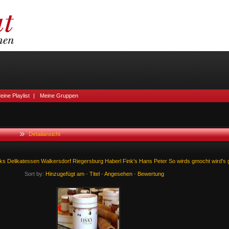
eine Playlist
|
Meine Gruppen
Detailansicht
ks
Delikatessen
Walkersdorf
Riegersburg
Haberl
Fink's
Hans
Peter
So
wirds
gmocht
wird's
Sort by:
Hinzugefügt am
-
Titel
-
Angesehen
-
Bewertung