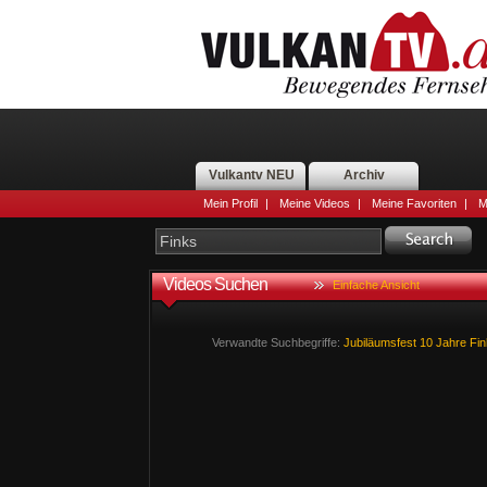
Vulkantv NEU
Archiv
Mein Profil
|
Meine Videos
|
Meine Favoriten
|
M
Videos Suchen
Einfache Ansicht
Verwandte Suchbegriffe:
Jubiläumsfest
10
Jahre
Fin