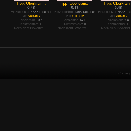
Tipp: Oberkrain...
Tipp: Oberkrain...
Tipp: Oberkrain.
0:48
0:48
0:48
Hinzugef�gt:
4362 Tage her
Hinzugef�gt:
4355 Tage her
Hinzugef�gt:
4348 Tag
Von
vulkantv
Von
vulkantv
Von
vulkantv
Ansichten:
587
Ansichten:
571
Ansichten:
800
Kommentare:
0
Kommentare:
0
Kommentare:
0
Noch nicht Bewertet
Noch nicht Bewertet
Noch nicht Bewertet
Copyrig