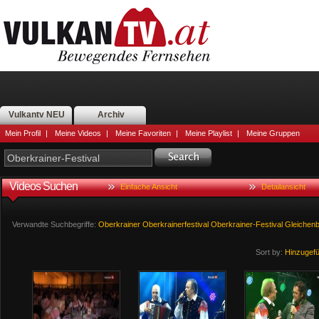
Vulkantv NEU
Archiv
Mein Profil
|
Meine Videos
|
Meine Favoriten
|
Meine Playlist
|
Meine Gruppen
Videos Suchen
Einfache Ansicht
Detailansicht
Verwandte Suchbegriffe:
Oberkrainer
Oberkrainerfestival
Oberkrainer-Festival
Gleichen
Sort by:
Hinzugef