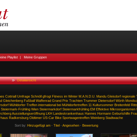
eine Playlist
|
Meine Gruppen
Detailansicht
mes
Cottriall
Umfrage
Schnöll
gfrogt
Fitness
im
Winter
M.A.N.D.U.
Mandu
Gleisdorf
regionale
ad
Gleichenberg
Fußball
Waffenrad
Grand
Prix
Trachten
Trummer
Dietersdorf
Wörth
Mondsch
rsdorf
Mühldorfer-Treffen
international
bei
Mühldorfertreffen
11
Kultursommer
Breitenfeld
Ritt
Steiermark-Frühling
Wien
Steiermarkdorf
Steiermarkfrühling
EM
Effektive
Mikroorganismen
irchberg
Ausstellungseröffnung
LKH
Landeskrankenhaus
Hannes
Hormann
Geburtshilfe
Fra
rhaus
Radkersburg
Oldtimer
US-Car
Bike
Sportwagentreffen
Weinberg
Stadtwache
Sort by:
Hinzugefügt am
-
Titel
-
Angesehen
-
Bewertung