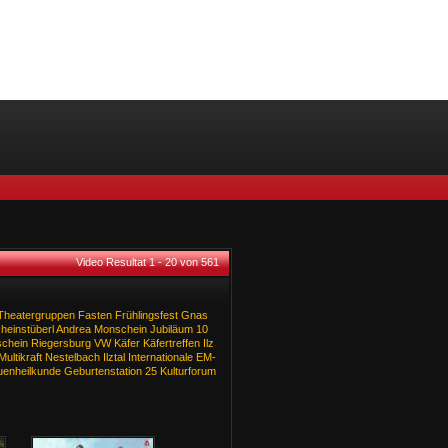
Video Resultat 1 - 20 von 561
Theatergruppen
Fasten
Frühlingsfest
Gnas
einstüberl
Andrea
Monschein
Jubiläum
10
schein
Riegersburg
VW
Käfer
Käfertreffen
Ilz
Multikraft
Nestelbach
Ilztal
Internationale
EM-
uenheilkunde
Geburtenstation
25
Kulturforum