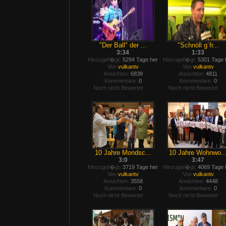
"Der Ball" der ...
"Schnöll g´fr...
3:34
1:33
Hinzugef�gt:
5294 Tage her
Hinzugef�gt:
5301 Tage 
Von
vulkantv
Von
vulkantv
Ansichten:
6838
Ansichten:
4811
Kommentare:
0
Kommentare:
0
Noch nicht Bewertet
Noch nicht Bewertet
10 Jahre Mondsc...
10 Jahre Wohnwo..
3:0
3:47
Hinzugef�gt:
3719 Tage her
Hinzugef�gt:
4069 Tage 
Von
vulkantv
Von
vulkantv
Ansichten:
3558
Ansichten:
4448
Kommentare:
0
Kommentare:
0
Noch nicht Bewertet
Noch nicht Bewertet