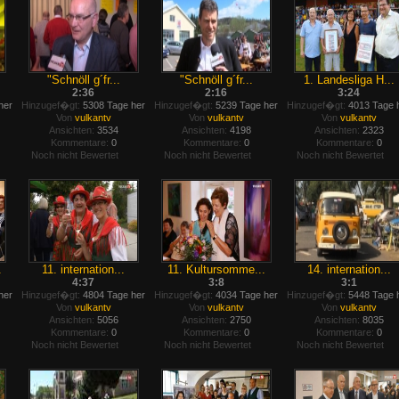
"Schnöll g´fr...
"Schnöll g´fr...
1. Landesliga H...
2:36
2:16
3:24
her
Hinzugef�gt:
5308 Tage her
Hinzugef�gt:
5239 Tage her
Hinzugef�gt:
4013 Tage 
Von
vulkantv
Von
vulkantv
Von
vulkantv
Ansichten:
3534
Ansichten:
4198
Ansichten:
2323
Kommentare:
0
Kommentare:
0
Kommentare:
0
Noch nicht Bewertet
Noch nicht Bewertet
Noch nicht Bewertet
.
11. internation...
11. Kultursomme...
14. internation...
4:37
3:8
3:1
her
Hinzugef�gt:
4804 Tage her
Hinzugef�gt:
4034 Tage her
Hinzugef�gt:
5448 Tage 
Von
vulkantv
Von
vulkantv
Von
vulkantv
Ansichten:
5056
Ansichten:
2750
Ansichten:
8035
Kommentare:
0
Kommentare:
0
Kommentare:
0
Noch nicht Bewertet
Noch nicht Bewertet
Noch nicht Bewertet