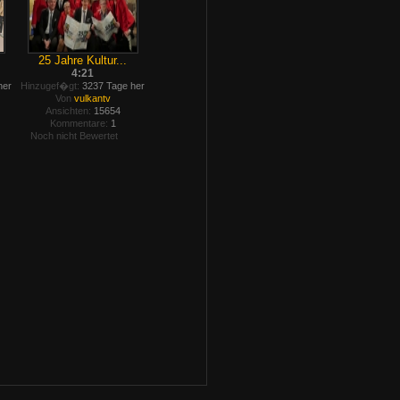
25 Jahre Kultur...
4:21
her
Hinzugef�gt:
3237 Tage her
Von
vulkantv
Ansichten:
15654
Kommentare:
1
Noch nicht Bewertet