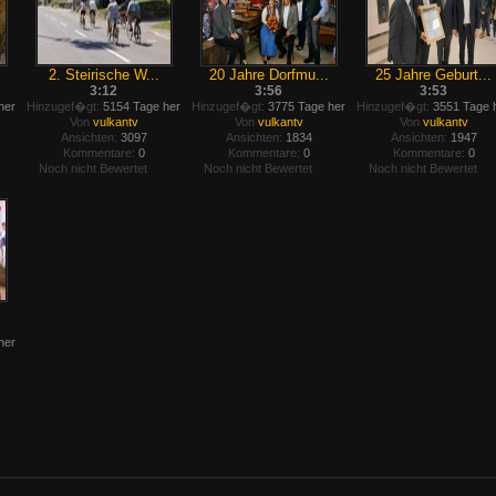
2. Steirische W...
20 Jahre Dorfmu...
25 Jahre Geburt...
3:12
3:56
3:53
her
Hinzugef�gt:
5154 Tage her
Hinzugef�gt:
3775 Tage her
Hinzugef�gt:
3551 Tage 
Von
vulkantv
Von
vulkantv
Von
vulkantv
Ansichten:
3097
Ansichten:
1834
Ansichten:
1947
Kommentare:
0
Kommentare:
0
Kommentare:
0
Noch nicht Bewertet
Noch nicht Bewertet
Noch nicht Bewertet
her