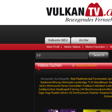
Vulkantv NEU
Archiv
Mein Profil
|
Meine Videos
|
Meine Favoriten
|
M
Videos Suchen
Einfache Ansicht
Verwandte Suchbegriffe:
Ball
Pfadfinderball
Fürstenfeld
Ja
Stadioneröffnung
Heimspiel
Landesliga
TUS
Mandlbauer
B
Jahre
Wohnworld
Simon
Immobilien
Feldbach
Mühldorf
Leite
Jubiläumsfest
Stadtkapell
Fehring
140
Bezirksmusikertreffen
Tage
Hagi
Radeln
fahren
20
Dorfmuseum
Fladnitz
Raabtal
K
Zehne