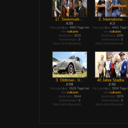
17. Steiermark-...
2. Internationa...
4:55
4:3
Hinzugef�gt:
4860 Tage her
Hinzugef�gt:
4461 Tage 
Von
vulkantv
Von
vulkantv
Ansichten:
3515
Ansichten:
2295
Kommentare:
0
Kommentare:
0
Noch nicht Bewertet
Noch nicht Bewertet
3. Oldtimer-, U...
40 Jahre Stadtw...
2:58
2:42
Hinzugef�gt:
5526 Tage her
Hinzugef�gt:
5504 Tage 
Von
vulkantv
Von
vulkantv
Ansichten:
9544
Ansichten:
3376
Kommentare:
0
Kommentare:
0
Noch nicht Bewertet
Noch nicht Bewertet