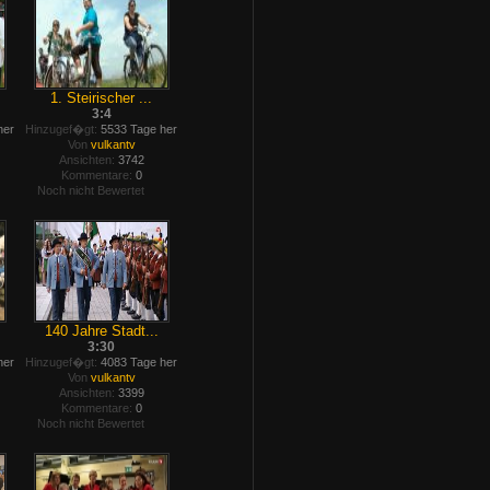
1. Steirischer ...
3:4
her
Hinzugef�gt:
5533 Tage her
Von
vulkantv
Ansichten:
3742
Kommentare:
0
Noch nicht Bewertet
140 Jahre Stadt...
3:30
her
Hinzugef�gt:
4083 Tage her
Von
vulkantv
Ansichten:
3399
Kommentare:
0
Noch nicht Bewertet