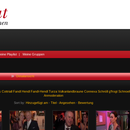
eine Playlist
|
Meine Gruppen
Detailansicht
s
Cottriall
Fandl
Hendl
Fandl-Hendl
Turza
Vulkanlandbraune
Connexa
Schnöll
g'frogt
Schnoel
Anmoderation
Sort by:
Hinzugefügt am
-
Titel
-
Angesehen
-
Bewertung