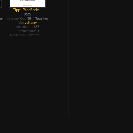
Tipp: Pfadfinde...
0:25
her
Hinzugef�gt:
3844 Tage her
Von
vulkantv
Ansichten:
1367
Kommentare:
0
Noch nicht Bewertet