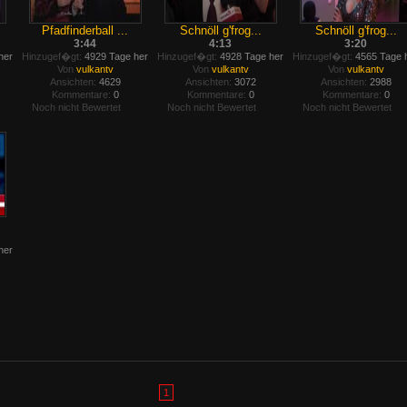
Pfadfinderball ...
Schnöll g'frog...
Schnöll g'frog...
3:44
4:13
3:20
her
Hinzugef�gt:
4929 Tage her
Hinzugef�gt:
4928 Tage her
Hinzugef�gt:
4565 Tage 
Von
vulkantv
Von
vulkantv
Von
vulkantv
Ansichten:
4629
Ansichten:
3072
Ansichten:
2988
Kommentare:
0
Kommentare:
0
Kommentare:
0
Noch nicht Bewertet
Noch nicht Bewertet
Noch nicht Bewertet
her
1