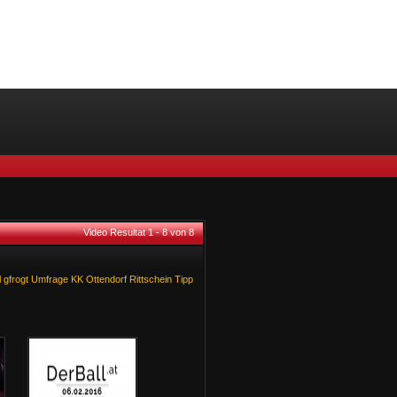
Video Resultat 1 - 8 von 8
l
gfrogt
Umfrage
KK
Ottendorf
Rittschein
Tipp