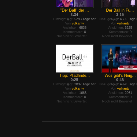
"Der Ball" der ...
Der Ball in Fü...
3:34
3:15
Hinzugef�gt:
5293 Tage her
Hinzugef�gt:
4565 Tage 
Von
vulkantv
Von
vulkantv
Ansichten:
6838
Ansichten:
3225
Kommentare:
0
Kommentare:
0
Noch nicht Bewertet
Noch nicht Bewertet
Tipp: Pfadfinde...
Wos gibt's Neig...
0:25
0:48
Hinzugef�gt:
3837 Tage her
Hinzugef�gt:
4928 Tage 
Von
vulkantv
Von
vulkantv
Ansichten:
1663
Ansichten:
2061
Kommentare:
0
Kommentare:
0
Noch nicht Bewertet
Noch nicht Bewertet