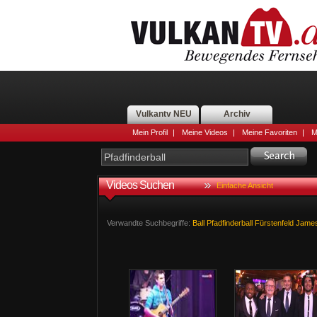
Vulkantv NEU
Archiv
Mein Profil
|
Meine Videos
|
Meine Favoriten
|
M
Videos Suchen
Einfache Ansicht
Verwandte Suchbegriffe:
Ball
Pfadfinderball
Fürstenfeld
Jame