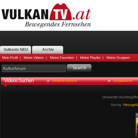
Vulkantv NEU
Archiv
Mein Profil
|
Meine Videos
|
Meine Favoriten
|
Meine Playlist
|
Meine Gruppen
Videos Suchen
Einfache Ansicht
Detailansicht
Verwandte Suchbegriffe
Sort by:
Hinzugef