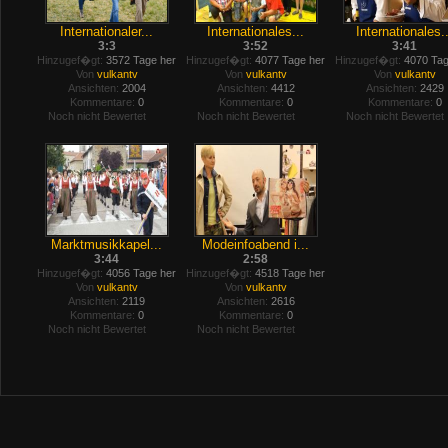
Internationaler...
Internationales...
Internationales..
3:3
3:52
3:41
Hinzugef�gt:
3572 Tage her
Hinzugef�gt:
4077 Tage her
Hinzugef�gt:
4070 Tag
Von
vulkantv
Von
vulkantv
Von
vulkantv
Ansichten:
2004
Ansichten:
4412
Ansichten:
2429
Kommentare:
0
Kommentare:
0
Kommentare:
0
Noch nicht Bewertet
Noch nicht Bewertet
Noch nicht Bewertet
Marktmusikkapel...
Modeinfoabend i...
3:44
2:58
Hinzugef�gt:
4056 Tage her
Hinzugef�gt:
4518 Tage her
Von
vulkantv
Von
vulkantv
Ansichten:
2119
Ansichten:
2616
Kommentare:
0
Kommentare:
0
Noch nicht Bewertet
Noch nicht Bewertet