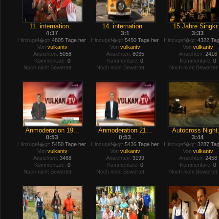
11. internation...
14. internation...
15 Jahre Singkr.
4:37
3:1
3:33
Hinzugef�gt:
4805 Tage her
Hinzugef�gt:
5450 Tage her
Hinzugef�gt:
4322 Tag
Von
vulkantv
Von
vulkantv
Von
vulkantv
Ansichten:
5056
Ansichten:
8035
Ansichten:
2416
Kommentare:
0
Kommentare:
0
Kommentare:
0
Noch nicht Bewertet
Noch nicht Bewertet
Noch nicht Bewertet
Anmoderation 19...
Anmoderation 21...
Autocross Night.
0:53
0:53
3:44
Hinzugef�gt:
5450 Tage her
Hinzugef�gt:
5436 Tage her
Hinzugef�gt:
3287 Tag
Von
vulkantv
Von
vulkantv
Von
vulkantv
Ansichten:
3468
Ansichten:
3199
Ansichten:
2458
Kommentare:
0
Kommentare:
0
Kommentare:
0
Noch nicht Bewertet
Noch nicht Bewertet
Noch nicht Bewertet