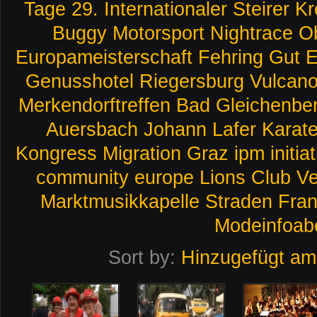
Tage
29.
Internationaler
Steirer
Kr
Buggy
Motorsport
Nightrace
Ob
Europameisterschaft
Fehring
Gut
E
Genusshotel
Riegersburg
Vulcan
Merkendorftreffen
Bad
Gleichenbe
Auersbach
Johann
Lafer
Karat
Kongress
Migration
Graz
ipm
initia
community
europe
Lions
Club
Ve
Marktmusikkapelle
Straden
Fran
Modeinfoab
Sort by:
Hinzugefügt am