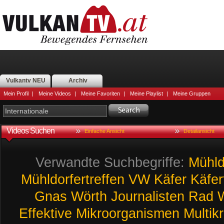
Vulkantv NEU
Archiv
Mein Profil
|
Meine Videos
|
Meine Favoriten
|
Meine Playlist
|
Meine Gruppen
Videos Suchen
Einfache Ansicht
Detailansicht
Verwandte Suchbegriffe:
Mühld
Mühldorfertreffen
VW
Käfer
Käfer
Gnas
Wörth
Journalisten
Rad
Effektive
Mikroorganismen
Multikr