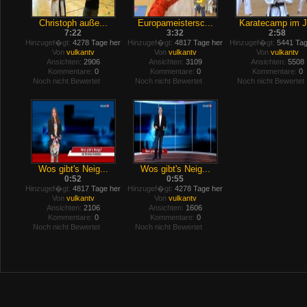
Christoph auße...
Europameistersc...
Karatecamp im J.
7:22
3:32
2:58
Hinzugef�gt:
4278 Tage her
Hinzugef�gt:
4817 Tage her
Hinzugef�gt:
5441 Tag
Von
vulkantv
Von
vulkantv
Von
vulkantv
Ansichten:
2906
Ansichten:
3109
Ansichten:
5508
Kommentare:
0
Kommentare:
0
Kommentare:
0
Noch nicht Bewertet
Noch nicht Bewertet
Noch nicht Bewertet
Wos gibt's Neig...
Wos gibt's Neig...
0:52
0:55
Hinzugef�gt:
4817 Tage her
Hinzugef�gt:
4278 Tage her
Von
vulkantv
Von
vulkantv
Ansichten:
2106
Ansichten:
1606
Kommentare:
0
Kommentare:
0
Noch nicht Bewertet
Noch nicht Bewertet