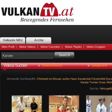
Vulkantv NEU
Archiv
Mein Profil
|
Meine Videos
|
Meine Favoriten
|
Meine Playlist
|
Meine Gruppen
Videos Suchen
Einfache Ansicht
Detailansicht
Verwandte Suchbegriffe:
Christoph
im
Einsatz
außer
Haus
Karateclub
Fürstenfeld
Euro
Karate-Turnier
Gnas
Woh
Sort by:
Hinzugef