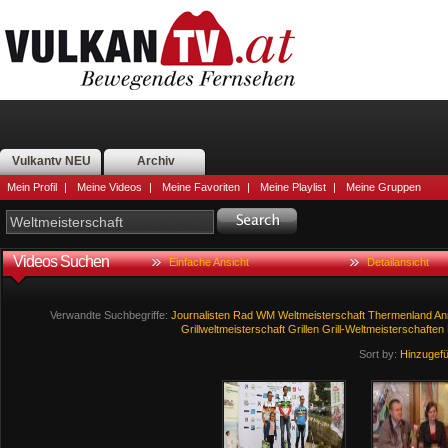
Vulkantv NEU
Archiv
Mein Profil
|
Meine Videos
|
Meine Favoriten
|
Meine Playlist
|
Meine Gruppen
Videos Suchen
Einfache Ansicht
Detailansicht
Verwandte Suchbegriffe:
Journalisten
Rad
WM
Weltmeisterschaft
Thermenland
An
Grillweltmeisterschaft
Grillen
Grill-Weltmeisterschaften
Sort by:
Hinzugef