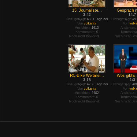
15. Journaliste...
Gespräch mi
3:42
14:7
Hinzugef�gt:
4351 Tage her
Hinzugef�gt:
491
Von
vulkantv
Von
vulk
Ansichten:
1613
Ansichten:
Kommentare:
0
Kommenta
Noch nicht Bewertet
Noch nicht Bew
RC-Bike Weltmei...
Wos gibt's 
3:18
1:3
Hinzugef�gt:
4736 Tage her
Hinzugef�gt:
480
Von
vulkantv
Von
vulk
Ansichten:
4402
Ansichten:
Kommentare:
0
Kommenta
Noch nicht Bewertet
Noch nicht Bew