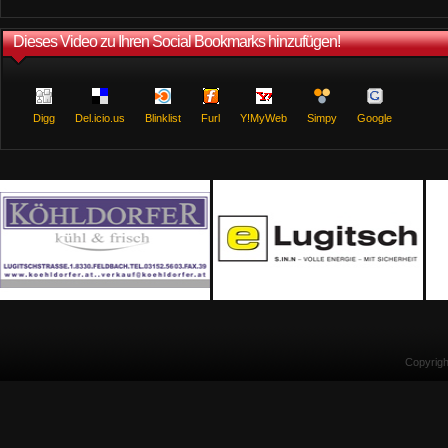
Dieses Video zu Ihren Social Bookmarks hinzufügen!
Digg
Del.icio.us
Blinklist
Furl
Y!MyWeb
Simpy
Google
Copyrig