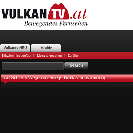
Vulkantv NEU
Archiv
Kürzlich hinzugefügt
|
Meist angesehen
|
Zufällig
Auf Schleich-Wegen unterwegs: Bierflaschensammlung