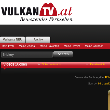
Vulkantv NEU
Archiv
Mein Profil
|
Meine Videos
|
Meine Favoriten
|
Meine Playlist
|
Meine Gruppen
Videos Suchen
Einfache Ansicht
Detailansicht
Verwandte Suchbegriffe:
Füh
Sort by:
Hinzugef