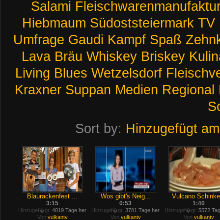
Salami
Fleischwarenmanufaktu
Hiebmaum
Südoststeiermark
TV
Umfrage
Gaudi
Kampf
Spaß
Zehn
Lava
Bräu
Whiskey
Briskey
Kulin
Living
Blues
Wetzelsdorf
Fleischv
Kraxner
Suppan
Medien
Regional
S
Sort by:
Hinzugefügt am
Blaurackenfest ...
Wos gibt's Neig...
Vulcano Schinke.
3:15
0:53
1:40
Hinzugef�gt:
4019 Tage her
Hinzugef�gt:
3781 Tage her
Hinzugef�gt:
5572 Tag
Von
vulkantv
Von
vulkantv
Von
vulkantv