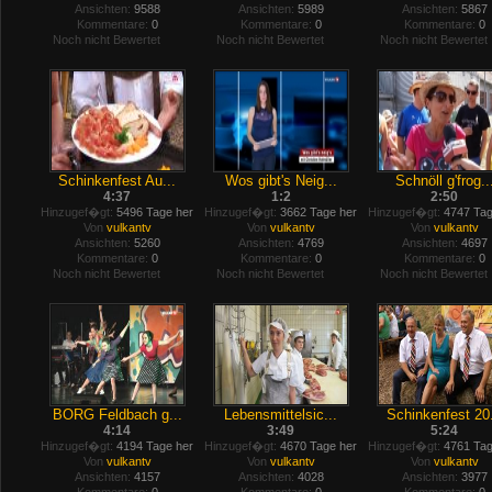
Ansichten:
9588
Ansichten:
5989
Ansichten:
5867
Kommentare:
0
Kommentare:
0
Kommentare:
0
Noch nicht Bewertet
Noch nicht Bewertet
Noch nicht Bewertet
Schinkenfest Au...
Wos gibt's Neig...
Schnöll g'frog..
4:37
1:2
2:50
Hinzugef�gt:
5496 Tage her
Hinzugef�gt:
3662 Tage her
Hinzugef�gt:
4747 Tag
Von
vulkantv
Von
vulkantv
Von
vulkantv
Ansichten:
5260
Ansichten:
4769
Ansichten:
4697
Kommentare:
0
Kommentare:
0
Kommentare:
0
Noch nicht Bewertet
Noch nicht Bewertet
Noch nicht Bewertet
BORG Feldbach g...
Lebensmittelsic...
Schinkenfest 20.
4:14
3:49
5:24
Hinzugef�gt:
4194 Tage her
Hinzugef�gt:
4670 Tage her
Hinzugef�gt:
4761 Tag
Von
vulkantv
Von
vulkantv
Von
vulkantv
Ansichten:
4157
Ansichten:
4028
Ansichten:
3977