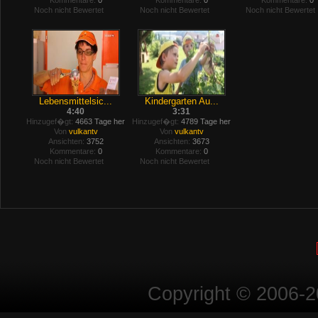
Kommentare:
0
Kommentare:
0
Kommentare:
0
Noch nicht Bewertet
Noch nicht Bewertet
Noch nicht Bewertet
Lebensmittelsic...
Kindergarten Au...
4:40
3:31
Hinzugef�gt:
4663 Tage her
Hinzugef�gt:
4789 Tage her
Von
vulkantv
Von
vulkantv
Ansichten:
3752
Ansichten:
3673
Kommentare:
0
Kommentare:
0
Noch nicht Bewertet
Noch nicht Bewertet
Copyright © 2006-