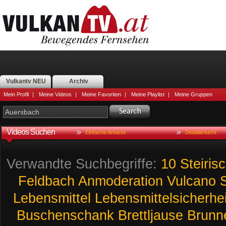
Vulkantv NEU
Archiv
Mein Profil
|
Meine Videos
|
Meine Favoriten
|
Meine Playlist
|
Meine Gruppen
Videos Suchen
Einfache Ansicht
Detailansicht
Verwandte Suchbegriffe:
10
Steiris
Feldbach
Anmoderation
Vulcano
Lebensmittel
Lebensmittelsicherhei
Buschenschank
Brettljause
Brunn