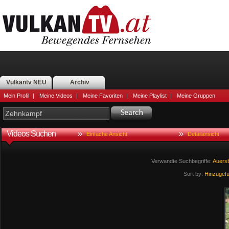
Vulkantv NEU
Archiv
Mein Profil
|
Meine Videos
|
Meine Favoriten
|
Meine Playlist
|
Meine Gruppen
Videos Suchen
Einfache Ansicht
Detailansicht
Verwandte Suchbegriffe:
Auers
Sort by:
Hinzugef