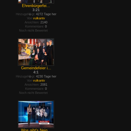
Ehrenbürgerfei...
3:21
Hinzugef�gt:
4272 Tage her
Von
vulkantv
Ansichten:
2140
Kommentare:
0
Noch nicht Bewertet
Gemeindefeier i...
4:1
Hinzugef�gt:
4230 Tage her
Von
vulkantv
Ansichten:
2081
Kommentare:
0
Noch nicht Bewertet
Wos gibt's Neig...