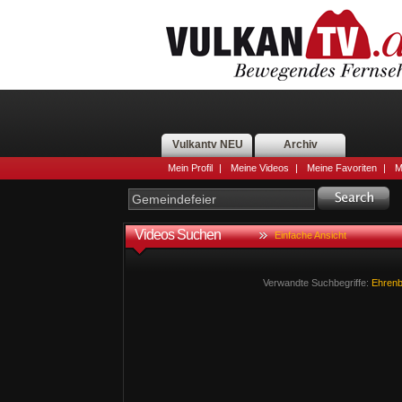
Vulkantv NEU
Archiv
Mein Profil
|
Meine Videos
|
Meine Favoriten
|
M
Videos Suchen
Einfache Ansicht
Verwandte Suchbegriffe:
Ehrenb