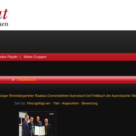
eine Playlist
|
Meine Gruppen
Detailansicht
ürger
Ehrenbürgerfeier
Raabau
Gemeindefeier
Auersbach
bei
Feldbach
der
Auersbacher
W
Sort by:
Hinzugefügt am
-
Titel
-
Angesehen
-
Bewertung