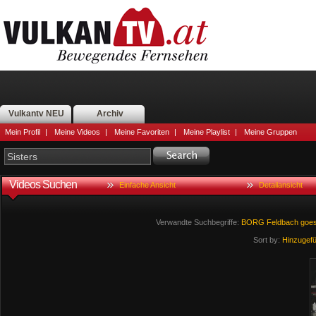
Vulkantv NEU
Archiv
Mein Profil
|
Meine Videos
|
Meine Favoriten
|
Meine Playlist
|
Meine Gruppen
Videos Suchen
Einfache Ansicht
Detailansicht
Verwandte Suchbegriffe:
BORG
Feldbach
goe
Sort by:
Hinzugef