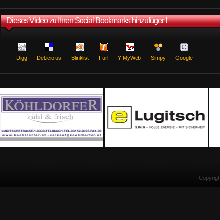
Dieses Video zu Ihren Social Bookmarks hinzufügen!
Digg
Del.icio.us
Blinklist
Furl
Y!MyWeb
Simpy
Google
Copyrig