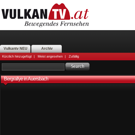
Vulkantv NEU
Archiv
Kürzlich hinzugefügt
|
Meist angesehen
|
Zufällig
Bergrallye in Auersbach