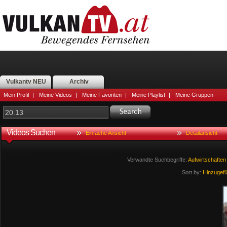
Vulkantv NEU
Archiv
Mein Profil
|
Meine Videos
|
Meine Favoriten
|
Meine Playlist
|
Meine Gruppen
Videos Suchen
Einfache Ansicht
Detailansicht
Verwandte Suchbegriffe:
Aufwirtschaften
Sort by:
Hinzugef