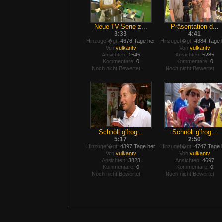
Neue TV-Serie z...
Präsentation d...
3:33
4:41
Hinzugef�gt:
4678 Tage her
Hinzugef�gt:
4384 Tage 
Von
vulkantv
Von
vulkantv
Ansichten:
1545
Ansichten:
5285
Kommentare:
0
Kommentare:
0
Noch nicht Bewertet
Noch nicht Bewertet
Schnöll g'frog...
Schnöll g'frog...
5:17
2:50
Hinzugef�gt:
4397 Tage her
Hinzugef�gt:
4747 Tage 
Von
vulkantv
Von
vulkantv
Ansichten:
3823
Ansichten:
4697
Kommentare:
0
Kommentare:
0
Noch nicht Bewertet
Noch nicht Bewertet