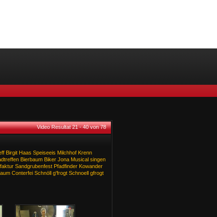
Video Resultat 21 - 40 von 78
ff
Birgit
Haas
Speiseeis
Milchhof
Krenn
dtreffen
Bierbaum
Biker
Jona
Musical
singen
faktur
Sandgrubenfest
Pfadfinder
Kowander
baum
Conterfei
Schnöll
g'frogt
Schnoell
gfrogt