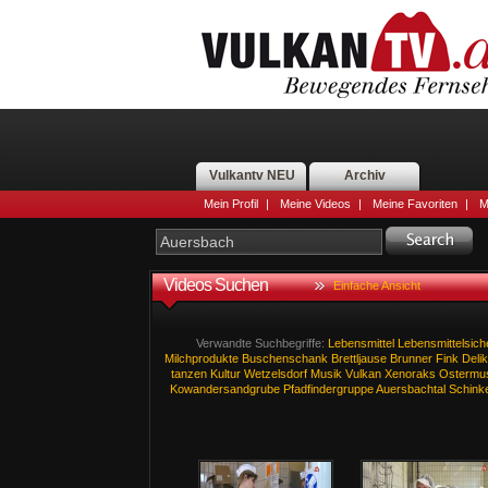
Vulkantv NEU
Archiv
Mein Profil
|
Meine Videos
|
Meine Favoriten
|
M
Videos Suchen
Einfache Ansicht
Verwandte Suchbegriffe:
Lebensmittel
Lebensmittelsiche
Milchprodukte
Buschenschank
Brettljause
Brunner
Fink
Deli
tanzen
Kultur
Wetzelsdorf
Musik
Vulkan
Xenoraks
Ostermus
Kowandersandgrube
Pfadfindergruppe
Auersbachtal
Schink