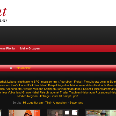
eine Playlist
|
Meine Gruppen
Detailansicht
rheit
Lebensmittelhygiene
SFG
Impulszentrum
Auersbach
Fleisch
Fleischverarbeitung
Eistre
katessen
Fink's
Haberl
Eink
Fruchtsaft
Krispel
Kögerlhof
Maibaumaufstellen
Feldbach
Motorra
ical
Aschenputtel
Ariatella
Vulcano
Schinken
Schinkenmanufaktur
Salami
Fleischwarenmanu
enfest
Vulkanland
Grawe
Habel
Fleischhauerrei
Thaller
Trachten
Hiebmaum
Rosenberg
Hie
Medien
Regional
Umfrage
Gaudi
10
Kampf
Spaß
Sort by:
Hinzugefügt am
-
Titel
-
Angesehen
-
Bewertung