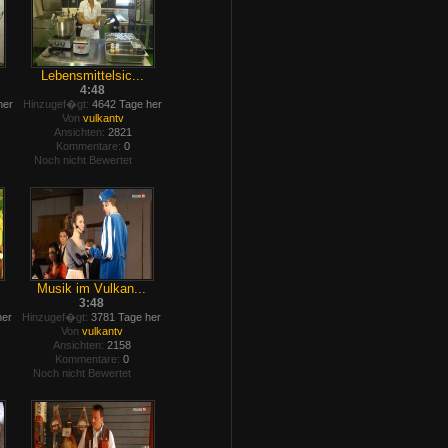
Lebensmittelsic...
4:48
her
Hinzugef�gt:
4642 Tage her
Von
vulkantv
Ansichten:
2821
Kommentare:
0
Noch nicht Bewertet
Musik im Vulkan...
3:48
her
Hinzugef�gt:
3781 Tage her
Von
vulkantv
Ansichten:
2158
Kommentare:
0
Noch nicht Bewertet