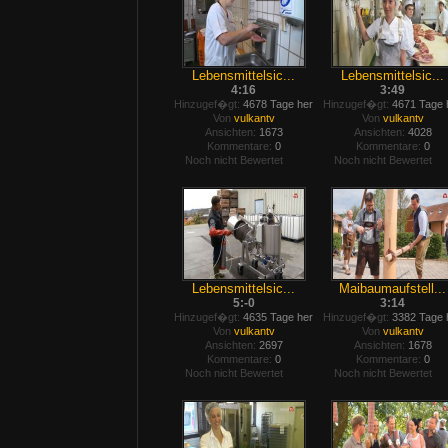
Lebensmittelsic...
Lebensmittelsic...
4:16
3:49
Hinzugef�gt:
4678 Tage her
Hinzugef�gt:
4671 Tage 
Von
vulkantv
Von
vulkantv
Ansichten:
1673
Ansichten:
4028
Kommentare:
0
Kommentare:
0
Noch nicht Bewertet
Noch nicht Bewertet
Lebensmittelsic...
Maibaumaufstell...
5:-0
3:14
Hinzugef�gt:
4635 Tage her
Hinzugef�gt:
3382 Tage 
Von
vulkantv
Von
vulkantv
Ansichten:
2697
Ansichten:
1678
Kommentare:
0
Kommentare:
0
Noch nicht Bewertet
Noch nicht Bewertet