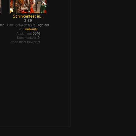
Schinkenfest in...
3:39
her
Hinzugef�gt:
4397 Tage her
Von
vulkantv
Ansichten:
3346
Kommentare:
0
Noch nicht Bewertet