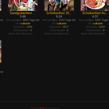
Sandgrubenfest ...
Schinkenfest 20...
Schinkenfest Au...
3:48
5:24
4:37
her
Hinzugef�gt:
4803 Tage her
Hinzugef�gt:
4762 Tage her
Hinzugef�gt:
5497 Tage 
Von
vulkantv
Von
vulkantv
Von
vulkantv
Ansichten:
2266
Ansichten:
3977
Ansichten:
5260
Kommentare:
0
Kommentare:
0
Kommentare:
0
Noch nicht Bewertet
Noch nicht Bewertet
Noch nicht Bewertet
her