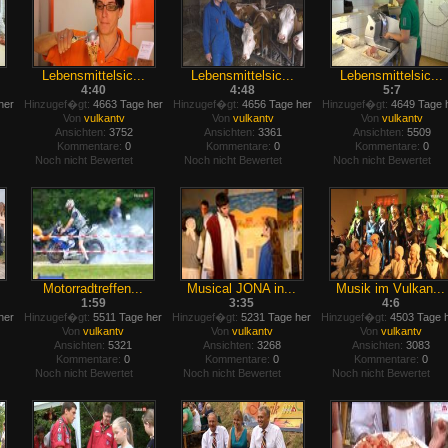
Lebensmittelsic...
Lebensmittelsic...
Lebensmittelsic...
4:40
4:48
5:7
her
Hinzugef�gt:
4663 Tage her
Hinzugef�gt:
4656 Tage her
Hinzugef�gt:
4649 Tage 
Von
vulkantv
Von
vulkantv
Von
vulkantv
Ansichten:
3752
Ansichten:
3361
Ansichten:
5509
Kommentare:
0
Kommentare:
0
Kommentare:
0
Noch nicht Bewertet
Noch nicht Bewertet
Noch nicht Bewertet
Motorradtreffen...
Musical JONA in...
Musik im Vulkan...
1:59
3:35
4:6
her
Hinzugef�gt:
5511 Tage her
Hinzugef�gt:
5231 Tage her
Hinzugef�gt:
4503 Tage 
Von
vulkantv
Von
vulkantv
Von
vulkantv
Ansichten:
5321
Ansichten:
3268
Ansichten:
3083
Kommentare:
0
Kommentare:
0
Kommentare:
0
Noch nicht Bewertet
Noch nicht Bewertet
Noch nicht Bewertet