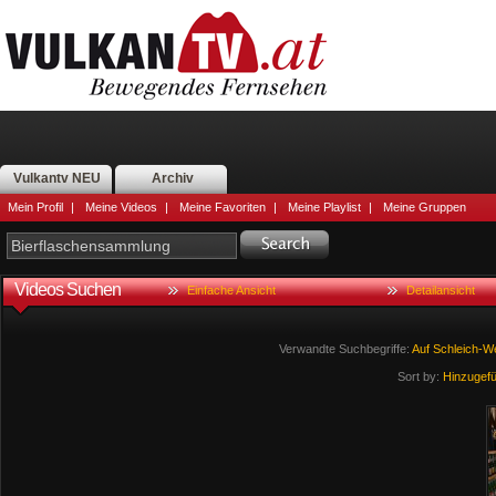
Vulkantv NEU
Archiv
Mein Profil
|
Meine Videos
|
Meine Favoriten
|
Meine Playlist
|
Meine Gruppen
Videos Suchen
Einfache Ansicht
Detailansicht
Verwandte Suchbegriffe:
Auf
Schleich-W
Sort by:
Hinzugef