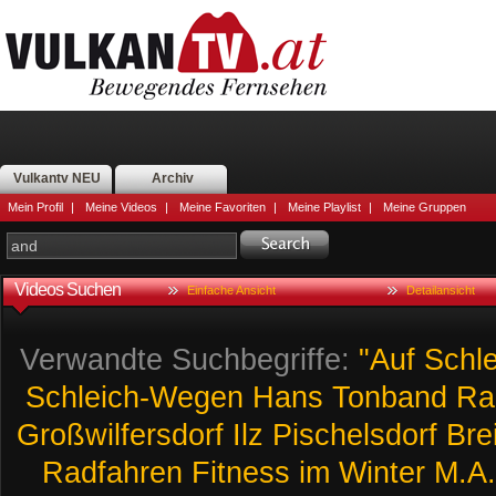
Vulkantv NEU
Archiv
Mein Profil
|
Meine Videos
|
Meine Favoriten
|
Meine Playlist
|
Meine Gruppen
Videos Suchen
Einfache Ansicht
Detailansicht
Verwandte Suchbegriffe:
"Auf
Schle
Schleich-Wegen
Hans
Tonband
Ra
Großwilfersdorf
Ilz
Pischelsdorf
Bre
Radfahren
Fitness
im
Winter
M.A.