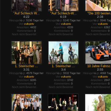
"Auf Schleich W...
"Auf Schleich-W...
"Die 100 besten.
4:22
6:19
2:38
Hinzugef�gt:
5196 Tage her
Hinzugef�gt:
5140 Tage her
Hinzugef�gt:
5546 Tag
Von
vulkantv
Von
vulkantv
Von
vulkantv
Ansichten:
4432
Ansichten:
4339
Ansichten:
6362
Kommentare:
0
Kommentare:
0
Kommentare:
0
Noch nicht Bewertet
Noch nicht Bewertet
Noch nicht Bewertet
1. Steirischer ...
1. Steirischer ...
10 Jahre Fahrsc.
3:31
3:4
2:55
Hinzugef�gt:
4579 Tage her
Hinzugef�gt:
5532 Tage her
Hinzugef�gt:
4068 Tag
Von
vulkantv
Von
vulkantv
Von
vulkantv
Ansichten:
6095
Ansichten:
3742
Ansichten:
2847
Kommentare:
0
Kommentare:
0
Kommentare:
0
Noch nicht Bewertet
Noch nicht Bewertet
Noch nicht Bewertet