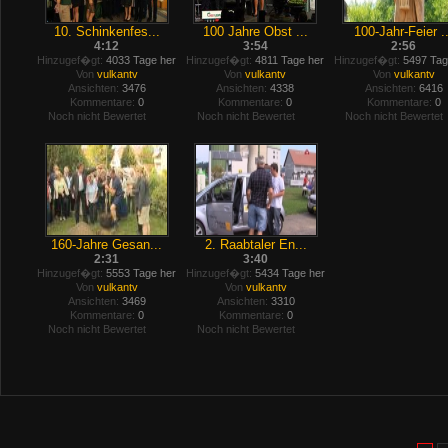
10. Schinkenfes...
100 Jahre Obst ...
100-Jahr-Feier ..
4:12
3:54
2:56
Hinzugef�gt:
4033 Tage her
Hinzugef�gt:
4811 Tage her
Hinzugef�gt:
5497 Tag
Von
vulkantv
Von
vulkantv
Von
vulkantv
Ansichten:
3476
Ansichten:
4338
Ansichten:
6416
Kommentare:
0
Kommentare:
0
Kommentare:
0
Noch nicht Bewertet
Noch nicht Bewertet
Noch nicht Bewertet
160-Jahre Gesan...
2. Raabtaler En...
2:31
3:40
Hinzugef�gt:
5553 Tage her
Hinzugef�gt:
5434 Tage her
Von
vulkantv
Von
vulkantv
Ansichten:
3469
Ansichten:
3310
Kommentare:
0
Kommentare:
0
Noch nicht Bewertet
Noch nicht Bewertet