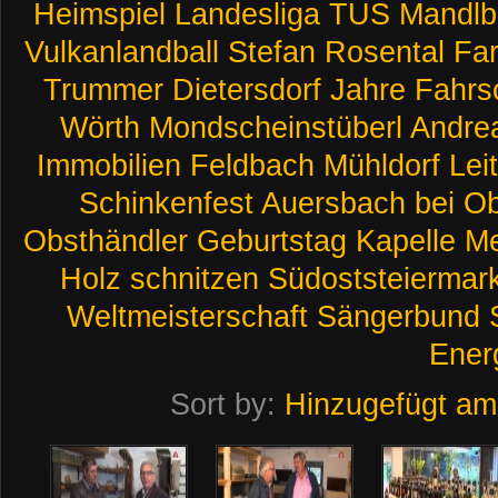
Heimspiel
Landesliga
TUS
Mandlb
Vulkanlandball
Stefan
Rosental
Far
Trummer
Dietersdorf
Jahre
Fahrs
Wörth
Mondscheinstüberl
Andre
Immobilien
Feldbach
Mühldorf
Lei
Schinkenfest
Auersbach
bei
Ob
Obsthändler
Geburtstag
Kapelle
Me
Holz
schnitzen
Südoststeiermar
Weltmeisterschaft
Sängerbund
Ener
Sort by:
Hinzugefügt am