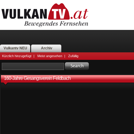
Vulkantv NEU
Archiv
Kürzlich hinzugefügt
|
Meist angesehen
|
Zufällig
160-Jahre Gesangsverein Feldbach