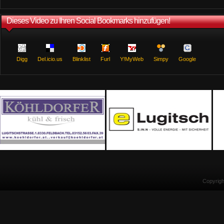
Dieses Video zu Ihren Social Bookmarks hinzufügen!
Digg
Del.icio.us
Blinklist
Furl
Y!MyWeb
Simpy
Google
Copyrig