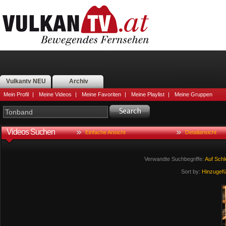
Vulkantv NEU
Archiv
Mein Profil
|
Meine Videos
|
Meine Favoriten
|
Meine Playlist
|
Meine Gruppen
Videos Suchen
Einfache Ansicht
Detailansicht
Verwandte Suchbegriffe:
Auf
Schl
Sort by:
Hinzugef