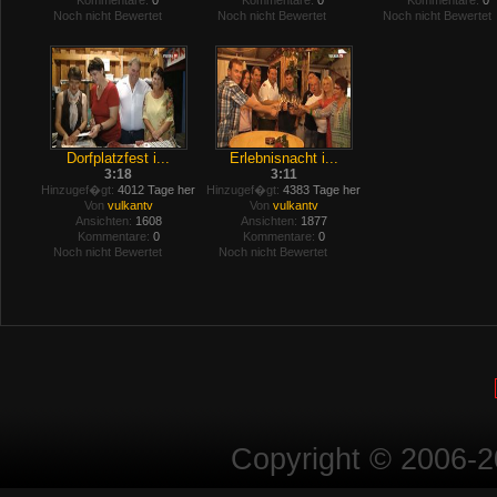
Kommentare:
0
Kommentare:
0
Kommentare:
0
Noch nicht Bewertet
Noch nicht Bewertet
Noch nicht Bewertet
Dorfplatzfest i...
Erlebnisnacht i...
3:18
3:11
Hinzugef�gt:
4012 Tage her
Hinzugef�gt:
4383 Tage her
Von
vulkantv
Von
vulkantv
Ansichten:
1608
Ansichten:
1877
Kommentare:
0
Kommentare:
0
Noch nicht Bewertet
Noch nicht Bewertet
Copyright © 2006-