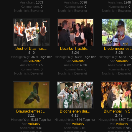
Ansichten:
1353
Ansichten:
3096
Ansichten:
1248
Kommentare:
0
Kommentare:
0
Kommentare:
0
Noch nicht Bewertet
Noch nicht Bewertet
Noch nicht Bewertet
Best of Blasmus...
Bezirks-Trachte...
Biedermeierfest.
4:-0
3:24
3:26
Hinzugef�gt:
3697 Tage her
Hinzugef�gt:
5356 Tage her
Hinzugef�gt:
5188 Tag
Von
vulkantv
Von
vulkantv
Von
vulkantv
Ansichten:
1865
Ansichten:
4036
Ansichten:
4502
Kommentare:
0
Kommentare:
0
Kommentare:
0
Noch nicht Bewertet
Noch nicht Bewertet
Noch nicht Bewertet
Blaurackenfest ...
Blochziehen dur...
Blumenball in S.
3:11
4:13
2:48
Hinzugef�gt:
5118 Tage her
Hinzugef�gt:
4544 Tage her
Hinzugef�gt:
5307 Tag
Von
vulkantv
Von
vulkantv
Von
vulkantv
Ansichten:
3001
Ansichten:
2110
Ansichten:
5705