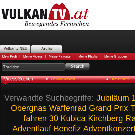
Vulkantv NEU
Archiv
Mein Profil
|
Meine Videos
|
Meine Favoriten
|
Meine Playlist
|
Meine Gruppen
Videos Suchen
Einfache Ansicht
Detailansicht
Verwandte Suchbegriffe:
Jubiläum
Obergnas
Waffenrad
Grand
Prix
T
fahren
30
Kubica
Kirchberg
Ra
Adventlauf
Benefiz
Adventkonzer