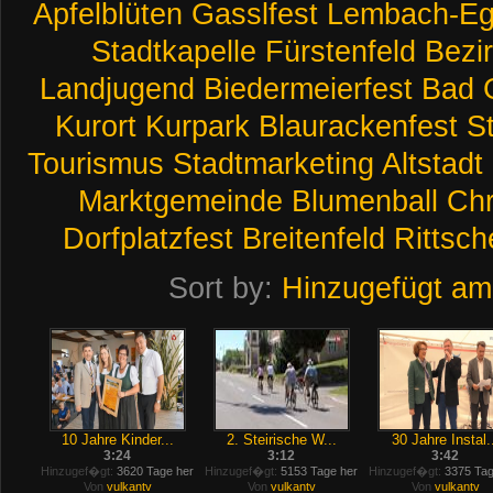
Apfelblüten
Gasslfest
Lembach-E
Stadtkapelle
Fürstenfeld
Bezir
Landjugend
Biedermeierfest
Bad
Kurort
Kurpark
Blaurackenfest
S
Tourismus
Stadtmarketing
Altstadt
Marktgemeinde
Blumenball
Chr
Dorfplatzfest
Breitenfeld
Rittsch
Sort by:
Hinzugefügt am
10 Jahre Kinder...
2. Steirische W...
30 Jahre Instal.
3:24
3:12
3:42
Hinzugef�gt:
3620 Tage her
Hinzugef�gt:
5153 Tage her
Hinzugef�gt:
3375 Tag
Von
vulkantv
Von
vulkantv
Von
vulkantv