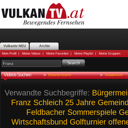
Vulkantv NEU
Archiv
Mein Profil
|
Meine Videos
|
Meine Favoriten
|
Meine Playlist
|
Meine Gruppen
Videos Suchen
Einfache Ansicht
Detailansicht
Verwandte Suchbegriffe:
Bürgermei
Franz
Schleich
25
Jahre
Gemein
Feldbacher
Sommerspiele
Ge
Wirtschaftsbund
Golfturnier
offen