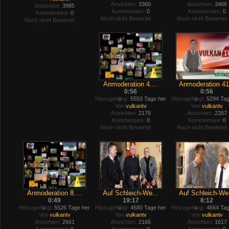
Ansichten:
3360
Ansichten:
3466
Ansichten:
3985
Kommentare:
0
Kommentare:
0
Kommentare:
0
Noch nicht Bewertet
Noch nicht Bewertet
Noch nicht Bewertet
Anmoderation 4....
Anmoderation 41.
0:56
0:56
Hinzugef�gt:
5553 Tage her
Hinzugef�gt:
5294 Tag
Von
vulkantv
Von
vulkantv
Ansichten:
2176
Ansichten:
2267
Kommentare:
0
Kommentare:
0
Noch nicht Bewertet
Noch nicht Bewertet
Anmoderation 8....
Auf Schleich-We...
Auf Schleich-We.
0:49
19:17
8:12
Hinzugef�gt:
5526 Tage her
Hinzugef�gt:
4580 Tage her
Hinzugef�gt:
4664 Tag
Von
vulkantv
Von
vulkantv
Von
vulkantv
Ansichten:
2661
Ansichten:
2165
Ansichten:
1617