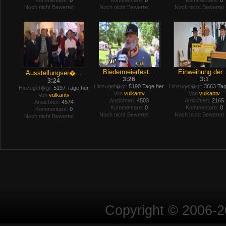
Kommentare:
0
Kommentare:
0
Kommentare:
0
Noch nicht Bewertet
Noch nicht Bewertet
Noch nicht Bewertet
Biedermeierfest...
Einweihung der .
Ausstellungser�...
3:26
3:1
3:24
Hinzugef�gt:
5190 Tage her
Hinzugef�gt:
3663 Tag
Hinzugef�gt:
5197 Tage her
Von
vulkantv
Von
vulkantv
Von
vulkantv
Ansichten:
4503
Ansichten:
2165
Ansichten:
4574
Kommentare:
0
Kommentare:
0
Kommentare:
0
Noch nicht Bewertet
Noch nicht Bewertet
Noch nicht Bewertet
Copyright © 2006-