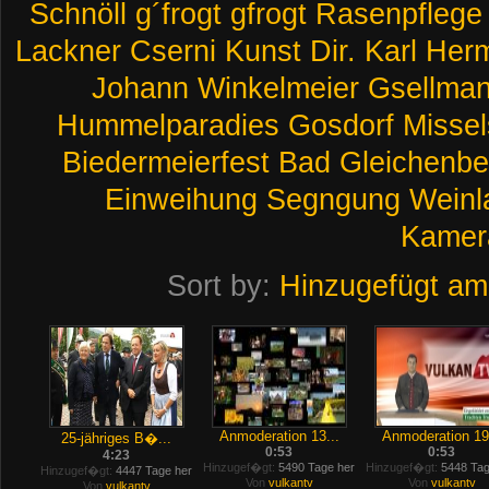
Schnöll
g´frogt
gfrogt
Rasenpflege
Lackner
Cserni
Kunst
Dir.
Karl
Her
Johann
Winkelmeier
Gsellma
Hummelparadies
Gosdorf
Missel
Biedermeierfest
Bad
Gleichenbe
Einweihung
Segngung
Weinl
Kamer
Sort by:
Hinzugefügt am
Anmoderation 13...
Anmoderation 19.
25-jähriges B�...
0:53
0:53
4:23
Hinzugef�gt:
5490 Tage her
Hinzugef�gt:
5448 Tag
Hinzugef�gt:
4447 Tage her
Von
vulkantv
Von
vulkantv
Von
vulkantv