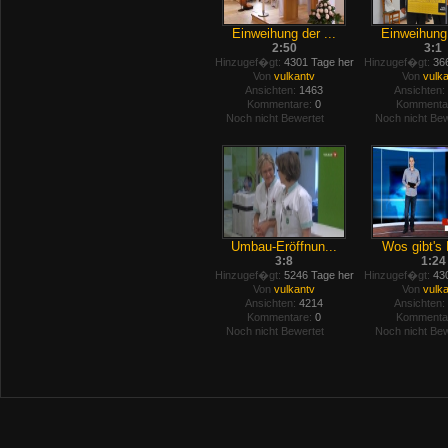
Einweihung der ...
Einweihung 
2:50
3:1
Hinzugef�gt:
4301 Tage her
Hinzugef�gt:
366
Von
vulkantv
Von
vulk
Ansichten:
1463
Ansichten:
Kommentare:
0
Kommenta
Noch nicht Bewertet
Noch nicht Bew
Umbau-Eröffnun...
Wos gibt's 
3:8
1:24
Hinzugef�gt:
5246 Tage her
Hinzugef�gt:
430
Von
vulkantv
Von
vulk
Ansichten:
4214
Ansichten:
Kommentare:
0
Kommenta
Noch nicht Bewertet
Noch nicht Bew