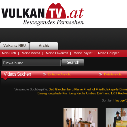
Vulkantv NEU
Archiv
Mein Profil
|
Meine Videos
|
Meine Favoriten
|
Meine Playlist
|
Meine Gruppen
Videos Suchen
Einfache Ansicht
Detailansicht
Verwandte Suchbegriffe:
Bad
Gleichenberg
Pfarre
Friedhof
Friedhofskapelle
Einwe
Einsegnungshalle
Kirchberg
Kirche
Umbau
Eröffnung
LKH
Radke
Sort by:
Hinzugef