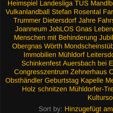
Heimspiel
Landesliga
TUS
Mandlb
Vulkanlandball
Stefan
Rosental
Far
Trummer
Dietersdorf
Jahre
Fahr
Joanneum
JobLOS
Gnas
Leben
Menschen
mit
Behinderung
Jubi
Obergnas
Wörth
Mondscheinstüb
Immobilien
Mühldorf
Leitersd
Schinkenfest
Auersbach
bei
E
Congresszentrum
Zehnerhaus
O
Obsthändler
Geburtstag
Kapelle
Me
Holz
schnitzen
Mühldorfer-Tre
Kulturs
Sort by:
Hinzugefügt am