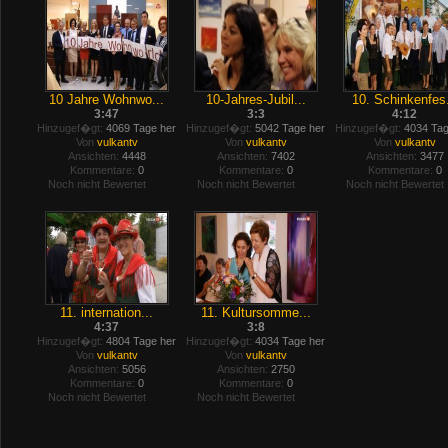
10 Jahre Wohnwo...
10-Jahres-Jubil...
10. Schinkenfes.
3:47
3:3
4:12
Hinzugef�gt:
4069 Tage her
Hinzugef�gt:
5042 Tage her
Hinzugef�gt:
4034 Tag
Von
vulkantv
Von
vulkantv
Von
vulkantv
Ansichten:
4448
Ansichten:
7402
Ansichten:
3477
Kommentare:
0
Kommentare:
0
Kommentare:
0
Noch nicht Bewertet
Noch nicht Bewertet
Noch nicht Bewertet
11. internation...
11. Kultursomme...
4:37
3:8
Hinzugef�gt:
4804 Tage her
Hinzugef�gt:
4034 Tage her
Von
vulkantv
Von
vulkantv
Ansichten:
5056
Ansichten:
2750
Kommentare:
0
Kommentare:
0
Noch nicht Bewertet
Noch nicht Bewertet