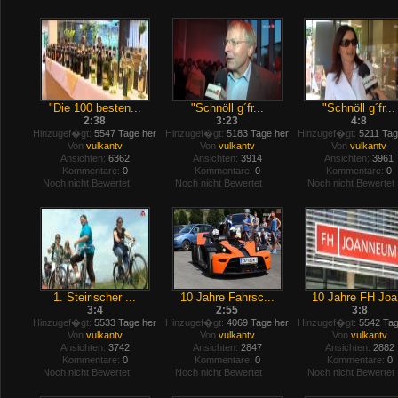
"Die 100 besten...
"Schnöll g´fr...
"Schnöll g´fr...
2:38
3:23
4:8
Hinzugef�gt:
5547 Tage her
Hinzugef�gt:
5183 Tage her
Hinzugef�gt:
5211 Tag
Von
vulkantv
Von
vulkantv
Von
vulkantv
Ansichten:
6362
Ansichten:
3914
Ansichten:
3961
Kommentare:
0
Kommentare:
0
Kommentare:
0
Noch nicht Bewertet
Noch nicht Bewertet
Noch nicht Bewertet
1. Steirischer ...
10 Jahre Fahrsc...
10 Jahre FH Joa.
3:4
2:55
3:8
Hinzugef�gt:
5533 Tage her
Hinzugef�gt:
4069 Tage her
Hinzugef�gt:
5542 Tag
Von
vulkantv
Von
vulkantv
Von
vulkantv
Ansichten:
3742
Ansichten:
2847
Ansichten:
2882
Kommentare:
0
Kommentare:
0
Kommentare:
0
Noch nicht Bewertet
Noch nicht Bewertet
Noch nicht Bewertet