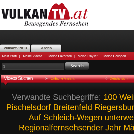
Vulkantv NEU
Archiv
Mein Profil
|
Meine Videos
|
Meine Favoriten
|
Meine Playlist
|
Meine Gruppen
Videos Suchen
Einfache Ansicht
Detailansicht
Verwandte Suchbegriffe:
100
Wei
Pischelsdorf
Breitenfeld
Riegersbu
Auf
Schleich-Wegen
unterwe
Regionalfernsehsender
Jahr
Mä