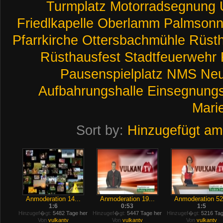
Turmplatz
Motorradsegnung
Friedlkapelle
Oberlamm
Palmsonn
Pfarrkirche
Ottersbachmühle
Rüst
Rüsthausfest
Stadtfeuerwehr
Pausenspielplatz
NMS
Ne
Aufbahrungshalle
Einsegnungs
Mari
Sort by:
Hinzugefügt am
Anmoderation 14...
Anmoderation 19...
Anmoderation 52.
1:6
0:53
1:5
Hinzugef�gt:
5482 Tage her
Hinzugef�gt:
5447 Tage her
Hinzugef�gt:
5216 Tag
Von
vulkantv
Von
vulkantv
Von
vulkantv