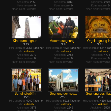
Ansichten:
2859
Ansichten:
3466
Ansichten:
2728
Kommentare:
0
Kommentare:
0
Kommentare:
0
Noch nicht Bewertet
Noch nicht Bewertet
Noch nicht Bewertet
Kirchturmsegnun...
Motorradsegnung...
Orgelsegnung in.
3:22
3:8
3:15
Hinzugef�gt:
3257 Tage her
Hinzugef�gt:
4838 Tage her
Hinzugef�gt:
5447 Tag
Von
vulkantv
Von
vulkantv
Von
vulkantv
Ansichten:
3272
Ansichten:
3763
Ansichten:
4774
Kommentare:
0
Kommentare:
0
Kommentare:
0
Noch nicht Bewertet
Noch nicht Bewertet
Noch nicht Bewertet
Schulhoferöffn...
Segnung der neu...
Segnung des Hau
3:25
2:58
3:37
Hinzugef�gt:
4040 Tage her
Hinzugef�gt:
5216 Tage her
Hinzugef�gt:
4110 Tag
Von
vulkantv
Von
vulkantv
Von
vulkantv
Ansichten:
3378
Ansichten:
2949
Ansichten:
2508