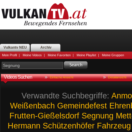
Vulkantv NEU
Archiv
Mein Profil
|
Meine Videos
|
Meine Favoriten
|
Meine Playlist
|
Meine Gruppen
Videos Suchen
Einfache Ansicht
Detailansicht
Verwandte Suchbegriffe:
Anmod
Weißenbach
Gemeindefest
Ehren
Frutten-Gießelsdorf
Segnung
Mett
Hermann
Schützenhöfer
Fahrzeug