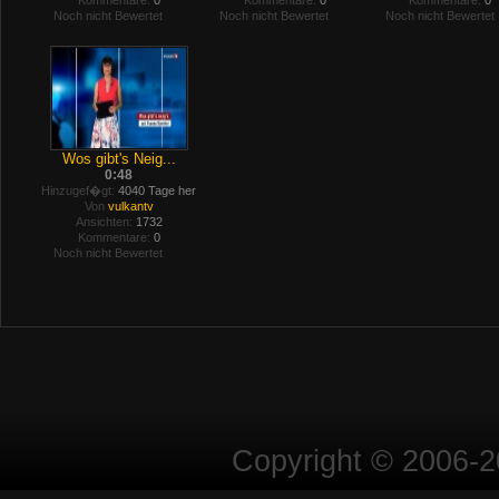
Kommentare:
0
Kommentare:
0
Kommentare:
0
Noch nicht Bewertet
Noch nicht Bewertet
Noch nicht Bewertet
Wos gibt's Neig...
0:48
Hinzugef�gt:
4040 Tage her
Von
vulkantv
Ansichten:
1732
Kommentare:
0
Noch nicht Bewertet
Copyright © 2006-