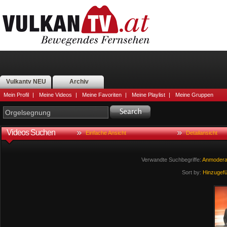
Vulkantv NEU
Archiv
Mein Profil
|
Meine Videos
|
Meine Favoriten
|
Meine Playlist
|
Meine Gruppen
Videos Suchen
Einfache Ansicht
Detailansicht
Verwandte Suchbegriffe:
Anmodera
Sort by:
Hinzugef