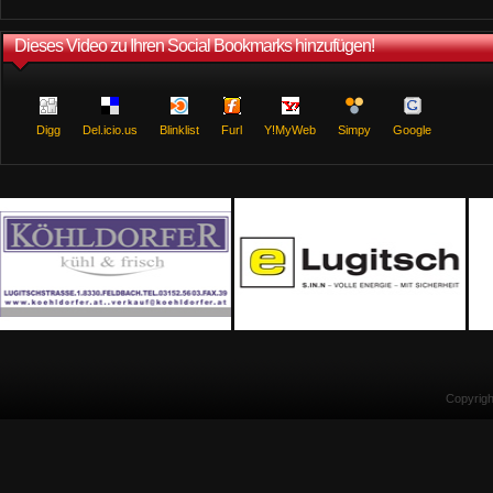
Dieses Video zu Ihren Social Bookmarks hinzufügen!
Digg
Del.icio.us
Blinklist
Furl
Y!MyWeb
Simpy
Google
Copyrig