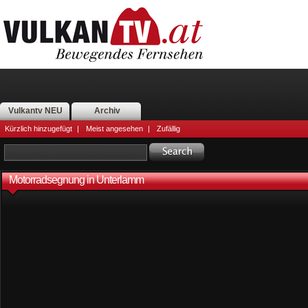
Vulkantv NEU
Archiv
Kürzlich hinzugefügt
|
Meist angesehen
|
Zufällig
Motorradsegnung in Unterlamm