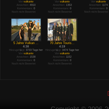
Von
vulkantv
Von
vulkantv
Von
vulkantv
Ansichten:
4910
Ansichten:
1353
Ansichten:
1174
Kommentare:
0
Kommentare:
0
Kommentare:
0
Noch nicht Bewertet
Noch nicht Bewertet
Noch nicht Bewertet
5 Jahre Vulkan ...
70 Jahre Touris...
4:38
4:19
Hinzugef�gt:
3733 Tage her
Hinzugef�gt:
3474 Tage her
Von
vulkantv
Von
vulkantv
Ansichten:
1538
Ansichten:
1152
Kommentare:
0
Kommentare:
0
Noch nicht Bewertet
Noch nicht Bewertet