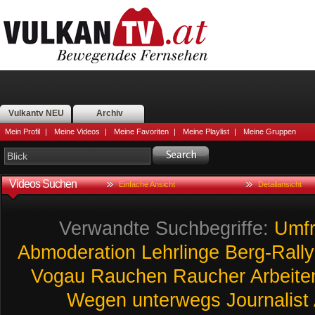
Vulkantv NEU
Archiv
Mein Profil
|
Meine Videos
|
Meine Favoriten
|
Meine Playlist
|
Meine Gruppen
Videos Suchen
Einfache Ansicht
Detailansicht
Verwandte Suchbegriffe:
Umf
Abmoderation
Lehrlinge
Berg-Rall
Vogau
Rauchen
Raucher
Arbeite
Wegen
unterwegs
Journalist