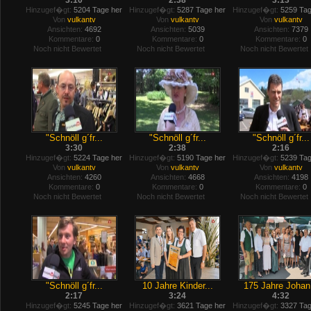
3:10
2:38
3:13
Hinzugef�gt:
5204 Tage her
Hinzugef�gt:
5287 Tage her
Hinzugef�gt:
5259 Tag
Von
vulkantv
Von
vulkantv
Von
vulkantv
Ansichten:
4692
Ansichten:
5039
Ansichten:
7379
Kommentare:
0
Kommentare:
0
Kommentare:
0
Noch nicht Bewertet
Noch nicht Bewertet
Noch nicht Bewertet
"Schnöll g´fr...
"Schnöll g´fr...
"Schnöll g´fr...
3:30
2:38
2:16
Hinzugef�gt:
5224 Tage her
Hinzugef�gt:
5190 Tage her
Hinzugef�gt:
5239 Tag
Von
vulkantv
Von
vulkantv
Von
vulkantv
Ansichten:
4260
Ansichten:
4668
Ansichten:
4198
Kommentare:
0
Kommentare:
0
Kommentare:
0
Noch nicht Bewertet
Noch nicht Bewertet
Noch nicht Bewertet
"Schnöll g´fr...
10 Jahre Kinder...
175 Jahre Johan.
2:17
3:24
4:32
Hinzugef�gt:
5245 Tage her
Hinzugef�gt:
3621 Tage her
Hinzugef�gt:
3327 Tag