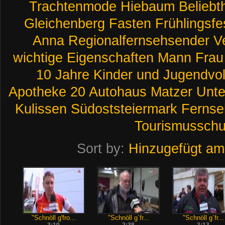
Trachtenmode
Hiebaum
Beliebt
Gleichenberg
Fasten
Frühlingsfe
Anna
Regionalfernsehsender
V
wichtige
Eigenschaften
Mann
Frau
10
Jahre
Kinder
und
Jugendvo
Apotheke
20
Autohaus
Matzer
Unt
Kulissen
Südoststeiermark
Fernse
Tourismusschu
Sort by:
Hinzugefügt am
"Schnöll g'fro...
"Schnöll g´fr...
"Schnöll g´fr...