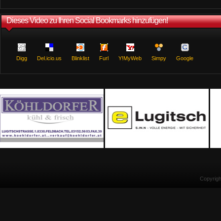
Dieses Video zu Ihren Social Bookmarks hinzufügen!
Digg
Del.icio.us
Blinklist
Furl
Y!MyWeb
Simpy
Google
Copyrig