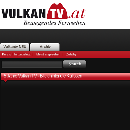
Vulkantv NEU
Archiv
Kürzlich hinzugefügt
|
Meist angesehen
|
Zufällig
5 Jahre Vulkan TV - Blick hinter die Kulissen