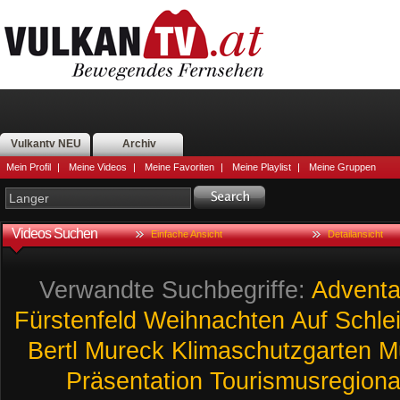
Vulkantv NEU
Archiv
Mein Profil
|
Meine Videos
|
Meine Favoriten
|
Meine Playlist
|
Meine Gruppen
Videos Suchen
Einfache Ansicht
Detailansicht
Verwandte Suchbegriffe:
Adventa
Fürstenfeld
Weihnachten
Auf
Schle
Bertl
Mureck
Klimaschutzgarten
M
Präsentation
Tourismusregiona