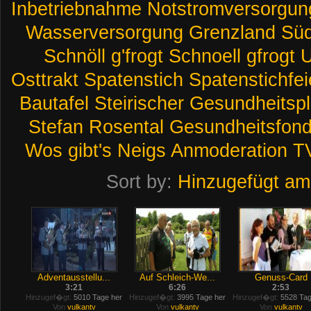
Inbetriebnahme
Notstromversorgun
Wasserversorgung
Grenzland
Süd
Schnöll
g'frogt
Schnoell
gfrogt
U
Osttrakt
Spatenstich
Spatenstichfei
Bautafel
Steirischer
Gesundheitsp
Stefan
Rosental
Gesundheitsfon
Wos
gibt's
Neigs
Anmoderation
T
Sort by:
Hinzugefügt am
Adventausstellu...
Auf Schleich-We...
Genuss-Card
3:21
6:26
2:53
Hinzugef�gt:
5010 Tage her
Hinzugef�gt:
3995 Tage her
Hinzugef�gt:
5528 Tag
Von
vulkantv
Von
vulkantv
Von
vulkantv