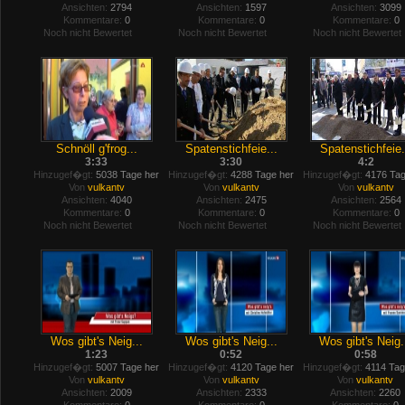
Ansichten:
2794
Ansichten:
1597
Ansichten:
3099
Kommentare:
0
Kommentare:
0
Kommentare:
0
Noch nicht Bewertet
Noch nicht Bewertet
Noch nicht Bewertet
Schnöll g'frog...
Spatenstichfeie...
Spatenstichfeie.
3:33
3:30
4:2
Hinzugef�gt:
5038 Tage her
Hinzugef�gt:
4288 Tage her
Hinzugef�gt:
4176 Tag
Von
vulkantv
Von
vulkantv
Von
vulkantv
Ansichten:
4040
Ansichten:
2475
Ansichten:
2564
Kommentare:
0
Kommentare:
0
Kommentare:
0
Noch nicht Bewertet
Noch nicht Bewertet
Noch nicht Bewertet
Wos gibt's Neig...
Wos gibt's Neig...
Wos gibt's Neig.
1:23
0:52
0:58
Hinzugef�gt:
5007 Tage her
Hinzugef�gt:
4120 Tage her
Hinzugef�gt:
4114 Tag
Von
vulkantv
Von
vulkantv
Von
vulkantv
Ansichten:
2009
Ansichten:
2333
Ansichten:
2260