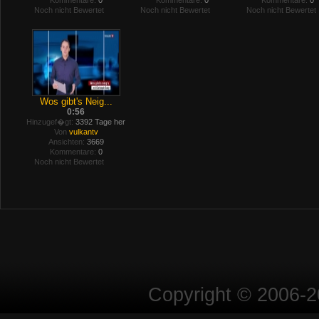
Kommentare:
0
Kommentare:
0
Kommentare:
0
Noch nicht Bewertet
Noch nicht Bewertet
Noch nicht Bewertet
Wos gibt's Neig...
0:56
Hinzugef�gt:
3392 Tage her
Von
vulkantv
Ansichten:
3669
Kommentare:
0
Noch nicht Bewertet
Copyright © 2006-