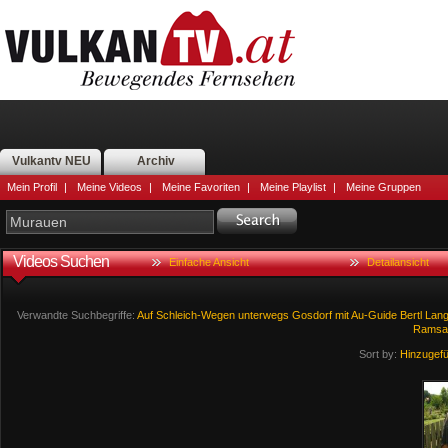
Vulkantv NEU
Archiv
Mein Profil
|
Meine Videos
|
Meine Favoriten
|
Meine Playlist
|
Meine Gruppen
Videos Suchen
Einfache Ansicht
Detailansicht
Verwandte Suchbegriffe:
Auf
Schleich-Wegen
unterwegs
Gosdorf
mit
Au-Guide
Bertl
Lang
Ramsa
Sort by:
Hinzugef