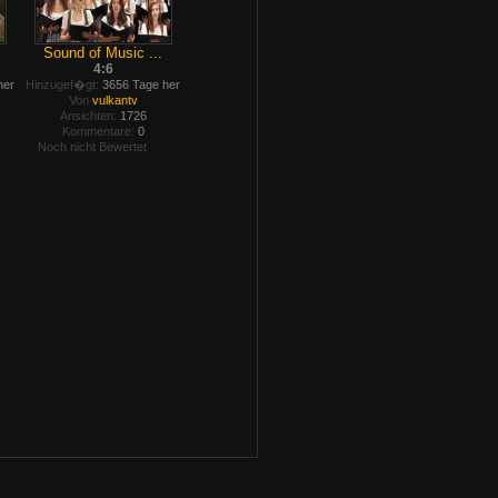
Sound of Music ...
4:6
her
Hinzugef�gt:
3656 Tage her
Von
vulkantv
Ansichten:
1726
Kommentare:
0
Noch nicht Bewertet