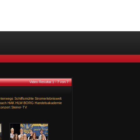
Video Resultat 1 - 7 von 7
nterwegs
Schiffsmühle
Stromerlebniswelt
bach
HAK
HLW
BORG
Handelsakademie
onzert
Steirer-TV