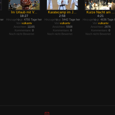
.
Im Urlaub mit V...
Karatecamp im J...
Kurze Nacht am ...
18:27
2:58
4:21
her
Hinzugef�gt:
4755 Tage her
Hinzugef�gt:
5442 Tage her
Hinzugef�gt:
4636 Tage 
Von
vulkantv
Von
vulkantv
Von
vulkantv
Ansichten:
11165
Ansichten:
5508
Ansichten:
2876
Kommentare:
0
Kommentare:
0
Kommentare:
0
Noch nicht Bewertet
Noch nicht Bewertet
Noch nicht Bewertet
1