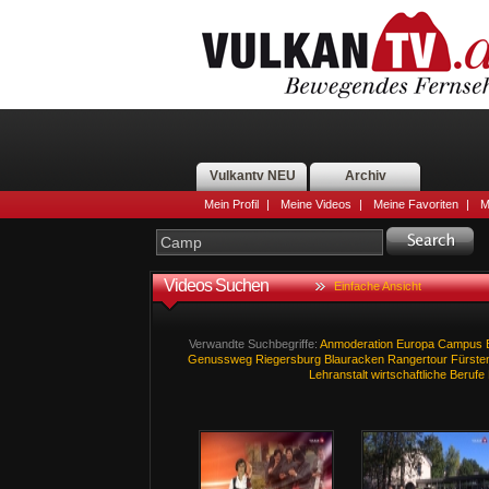
Vulkantv NEU
Archiv
Mein Profil
|
Meine Videos
|
Meine Favoriten
|
M
Videos Suchen
Einfache Ansicht
Verwandte Suchbegriffe:
Anmoderation
Europa
Campus
Genussweg
Riegersburg
Blauracken
Rangertour
Fürsten
Lehranstalt
wirtschaftliche
Berufe