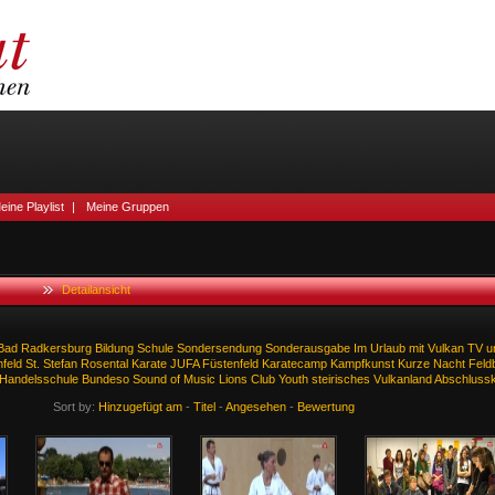
eine Playlist
|
Meine Gruppen
Detailansicht
Bad
Radkersburg
Bildung
Schule
Sondersendung
Sonderausgabe
Im
Urlaub
mit
Vulkan
TV
u
feld
St.
Stefan
Rosental
Karate
JUFA
Füstenfeld
Karatecamp
Kampfkunst
Kurze
Nacht
Feld
Handelsschule
Bundeso
Sound
of
Music
Lions
Club
Youth
steirisches
Vulkanland
Abschlussk
Sort by:
Hinzugefügt am
-
Titel
-
Angesehen
-
Bewertung