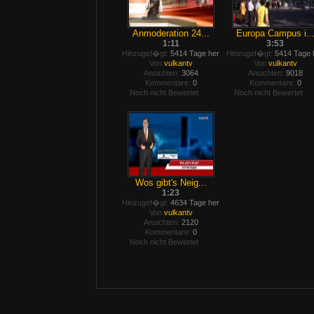
Anmoderation 24...
Europa Campus i..
1:11
3:53
Hinzugef�gt:
5414 Tage her
Hinzugef�gt:
5414 Tage 
Von
vulkantv
Von
vulkantv
Ansichten:
3064
Ansichten:
9018
Kommentare:
0
Kommentare:
0
Noch nicht Bewertet
Noch nicht Bewertet
Wos gibt's Neig...
1:23
Hinzugef�gt:
4634 Tage her
Von
vulkantv
Ansichten:
2120
Kommentare:
0
Noch nicht Bewertet