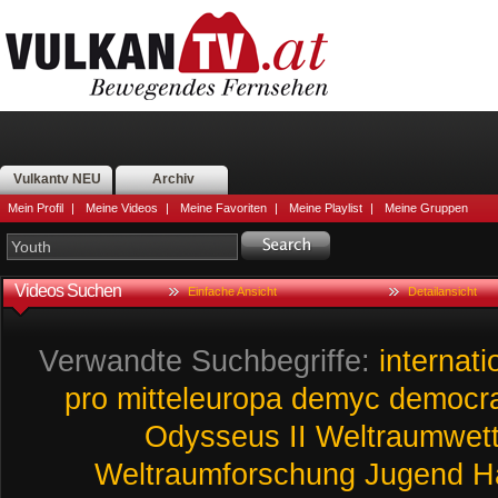
Vulkantv NEU
Archiv
Mein Profil
|
Meine Videos
|
Meine Favoriten
|
Meine Playlist
|
Meine Gruppen
Videos Suchen
Einfache Ansicht
Detailansicht
Verwandte Suchbegriffe:
internati
pro
mitteleuropa
demyc
democr
Odysseus
II
Weltraumwet
Weltraumforschung
Jugend
H