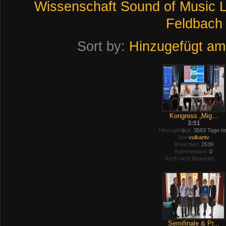
Wissenschaft
Sound
of
Music
L
Feldbach
Sort by:
Hinzugefügt am
Kongress „Mig...
3:51
Hinzugef�gt:
3663 Tage he
Von
vulkantv
Ansichten:
2539
Kommentare:
0
Noch nicht Bewertet
Semifinale & Pr...