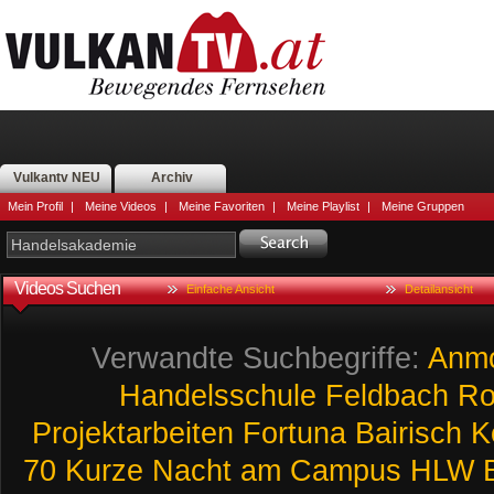
Vulkantv NEU
Archiv
Mein Profil
|
Meine Videos
|
Meine Favoriten
|
Meine Playlist
|
Meine Gruppen
Videos Suchen
Einfache Ansicht
Detailansicht
Verwandte Suchbegriffe:
Anmo
Handelsschule
Feldbach
Ro
Projektarbeiten
Fortuna
Bairisch
K
70
Kurze
Nacht
am
Campus
HLW