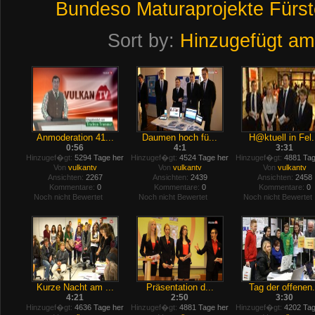
Bundeso
Maturaprojekte
Fürst
Sort by:
Hinzugefügt am
Anmoderation 41...
Daumen hoch fü...
H@ktuell in Fel.
0:56
4:1
3:31
Hinzugef�gt:
5294 Tage her
Hinzugef�gt:
4524 Tage her
Hinzugef�gt:
4881 Tag
Von
vulkantv
Von
vulkantv
Von
vulkantv
Ansichten:
2267
Ansichten:
2439
Ansichten:
2458
Kommentare:
0
Kommentare:
0
Kommentare:
0
Noch nicht Bewertet
Noch nicht Bewertet
Noch nicht Bewertet
Kurze Nacht am ...
Präsentation d...
Tag der offenen.
4:21
2:50
3:30
Hinzugef�gt:
4636 Tage her
Hinzugef�gt:
4881 Tage her
Hinzugef�gt:
4202 Tag