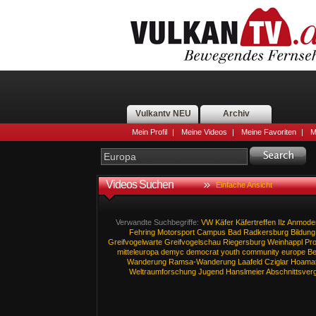
Vulkantv NEU
Archiv
Mein Profil
|
Meine Videos
|
Meine Favoriten
|
M
Videos Suchen
Einfache Ansicht
Verwandte Suchbegriffe:
VW
Käfer
Käfertreffen
Ilz
Anmoder
Fehring
Motorsport
Campus
Bad
Radkersburg
Bildung
Greifvogelwarte
Greifvogelschau
Riegersburg
Weinhappl
Pro
mitteleuropa
demyc
democrat
youth
community
europe
Be
Wanderung
Ramsa-Wanderung
Laafeld
Cziglar
Hoama
Weltraumforschung
Jugend
Hanslmeier
Abschnittsver