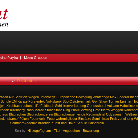
eine Playlist
|
Meine Gruppen
Detailansicht
ation
Auf
Schleich-Wegen
unterwegs
Europäische
Bewegung
Wratschgo
Max
Föderalistisc
Schule
EM
Karate
Fürstenfeld
Volksbank
Süd-Oststeiermark
Golf
Show
Turnier
Larimar
Hot
jekt
Kirchbach
Lebenshilfe
Feldbach
Schinkenverkostung
Genusshotel
Vulcano
Habel
intern
rndorf
Kirchberg
Raab
Morac
Stöhr
Stöhr-Ring
Public
Viewing
Cafe
Bistro
Waggon
Rabenho
thaus
Blauracken
Blaurackenverein
Blaurackengemeinde
Regionalfinal
Odysseus
II
Weltrau
gleichskampf
Pölten
Feuerwehr
Feuerwehrmitglieder
Einsätze
Seminfinale
Preisverleihung
Wi
Sommerakademie
bildende
Kunst
und
Hoke-Schule
Halbenrain
Sort by:
Hinzugefügt am
-
Titel
-
Angesehen
-
Bewertung