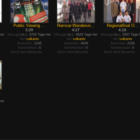
Public Viewing ...
Ramsar-Wanderun...
Regionalfinal O...
3:29
4:27
4:18
her
Hinzugef�gt:
3704 Tage her
Hinzugef�gt:
4929 Tage her
Hinzugef�gt:
3347 Tage 
Von
vulkantv
Von
vulkantv
Von
vulkantv
Ansichten:
1245
Ansichten:
4549
Ansichten:
2156
Kommentare:
0
Kommentare:
0
Kommentare:
0
Noch nicht Bewertet
Noch nicht Bewertet
Noch nicht Bewertet
.
her