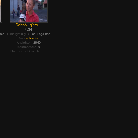
Schnöll g´fro...
4:34
her
Hinzugef�gt:
5104 Tage her
Von
vulkantv
Ansichten:
2940
Kommentare:
0
Noch nicht Bewertet