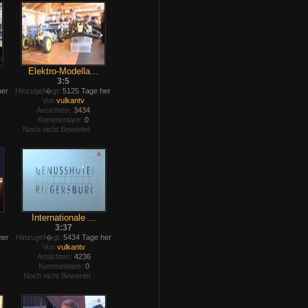
Elektro-Modella...
3:5
her
Hinzugef�gt:
5125 Tage her
Von
vulkantv
Ansichten:
3434
Kommentare:
0
Noch nicht Bewertet
Internationale ...
3:37
her
Hinzugef�gt:
5434 Tage her
Von
vulkantv
Ansichten:
4236
Kommentare:
0
Noch nicht Bewertet