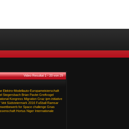
Video Resultat 1 - 20 von 29
he
Elektro-Modellauto-Europameisterschaft
el
Stegersbach
Brian
Pavlet
Greifvogel
ational
Kongress
Migration
Graz
ipm
initiative
f
Veit
Südsteiermark
2016
Fußball
Ramsar
mwettbewerb
for
Space
challenge
Gnas
ssenschaft
Hortus
Niger
Internationale