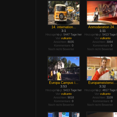
14. internation...
Anmoderation 24...
3:1
1:11
Hinzugef�gt:
5447 Tage her
Hinzugef�gt:
5413 Tage 
Von
vulkantv
Von
vulkantv
Ansichten:
8035
Ansichten:
3064
Kommentare:
0
Kommentare:
0
Noch nicht Bewertet
Noch nicht Bewertet
Europa Campus i...
Europameistersc...
3:53
3:32
Hinzugef�gt:
5413 Tage her
Hinzugef�gt:
4817 Tage 
Von
vulkantv
Von
vulkantv
Ansichten:
9018
Ansichten:
3109
Kommentare:
0
Kommentare:
0
Noch nicht Bewertet
Noch nicht Bewertet