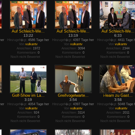
Auf Schleich-We...
Auf Schleich-We...
Auf Schleich-We...
13:22
13:19
6:33
her
Hinzugef�gt:
4586 Tage her
Hinzugef�gt:
4397 Tage her
Hinzugef�gt:
4411 Tage 
Von
vulkantv
Von
vulkantv
Von
vulkantv
Ansichten:
1972
Ansichten:
3094
Ansichten:
2344
Kommentare:
0
Kommentare:
0
Kommentare:
0
Noch nicht Bewertet
Noch nicht Bewertet
Noch nicht Bewertet
Golf-Show im La...
Greifvogelwarte...
i-learn zu Gast...
3:19
3:54
3:58
her
Hinzugef�gt:
4054 Tage her
Hinzugef�gt:
4397 Tage her
Hinzugef�gt:
5048 Tage 
Von
vulkantv
Von
vulkantv
Von
vulkantv
Ansichten:
924
Ansichten:
3114
Ansichten:
2011
Kommentare:
0
Kommentare:
0
Kommentare:
0
Noch nicht Bewertet
Noch nicht Bewertet
Noch nicht Bewertet