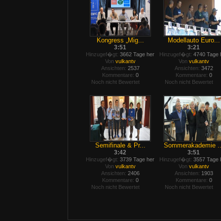
Kongress „Mig...
Modellauto Euro...
3:51
3:21
Hinzugef�gt:
3662 Tage her
Hinzugef�gt:
4740 Tage 
Von
vulkantv
Von
vulkantv
Ansichten:
2537
Ansichten:
3472
Kommentare:
0
Kommentare:
0
Noch nicht Bewertet
Noch nicht Bewertet
Semifinale & Pr...
Sommerakademie ..
3:42
3:51
Hinzugef�gt:
3739 Tage her
Hinzugef�gt:
3557 Tage 
Von
vulkantv
Von
vulkantv
Ansichten:
2406
Ansichten:
1903
Kommentare:
0
Kommentare:
0
Noch nicht Bewertet
Noch nicht Bewertet