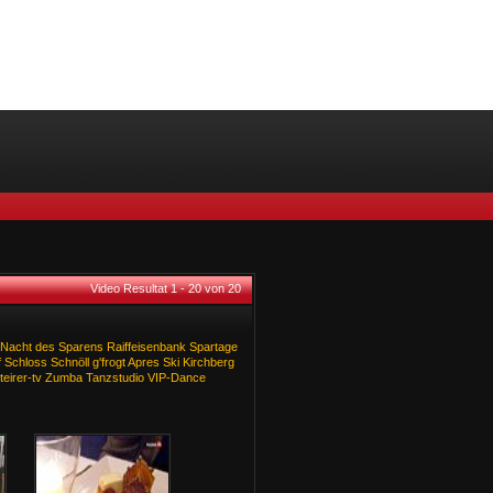
Video Resultat 1 - 20 von 20
Nacht
des
Sparens
Raiffeisenbank
Spartage
f
Schloss
Schnöll
g'frogt
Apres
Ski
Kirchberg
teirer-tv
Zumba
Tanzstudio
VIP-Dance