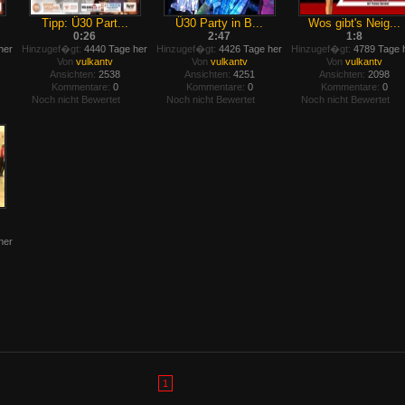
Tipp: Ü30 Part...
Ü30 Party in B...
Wos gibt's Neig...
0:26
2:47
1:8
her
Hinzugef�gt:
4440 Tage her
Hinzugef�gt:
4426 Tage her
Hinzugef�gt:
4789 Tage 
Von
vulkantv
Von
vulkantv
Von
vulkantv
Ansichten:
2538
Ansichten:
4251
Ansichten:
2098
Kommentare:
0
Kommentare:
0
Kommentare:
0
Noch nicht Bewertet
Noch nicht Bewertet
Noch nicht Bewertet
her
1