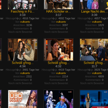
Fasching in Fü...
HAK-Schüler or...
Lange Nacht des...
3:10
3:17
3:30
her
Hinzugef�gt:
4916 Tage her
Hinzugef�gt:
4692 Tage her
Hinzugef�gt:
4657 Tage 
Von
vulkantv
Von
vulkantv
Von
vulkantv
Ansichten:
3236
Ansichten:
3097
Ansichten:
1829
Kommentare:
0
Kommentare:
0
Kommentare:
0
Noch nicht Bewertet
Noch nicht Bewertet
Noch nicht Bewertet
Schnöll g'frog...
Schnöll g'frog...
Schnöll g'frog...
4:34
4:32
11:7
her
Hinzugef�gt:
3481 Tage her
Hinzugef�gt:
4419 Tage her
Hinzugef�gt:
3929 Tage 
Von
vulkantv
Von
vulkantv
Von
vulkantv
Ansichten:
2311
Ansichten:
2214
Ansichten:
4809
Kommentare:
0
Kommentare:
0
Kommentare:
0
Noch nicht Bewertet
Noch nicht Bewertet
Noch nicht Bewertet