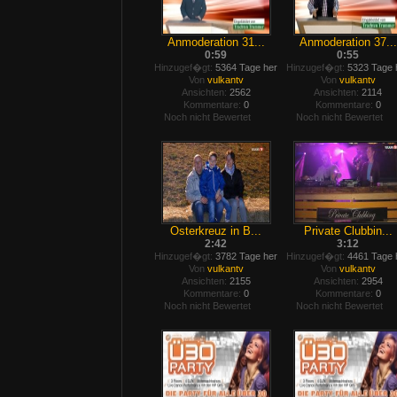
Anmoderation 31...
Anmoderation 37...
0:59
0:55
Hinzugef�gt:
5364 Tage her
Hinzugef�gt:
5323 Tage 
Von
vulkantv
Von
vulkantv
Ansichten:
2562
Ansichten:
2114
Kommentare:
0
Kommentare:
0
Noch nicht Bewertet
Noch nicht Bewertet
Osterkreuz in B...
Private Clubbin...
2:42
3:12
Hinzugef�gt:
3782 Tage her
Hinzugef�gt:
4461 Tage 
Von
vulkantv
Von
vulkantv
Ansichten:
2155
Ansichten:
2954
Kommentare:
0
Kommentare:
0
Noch nicht Bewertet
Noch nicht Bewertet