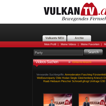
Vulkantv NEU
Archiv
Mein Profil
|
Meine Videos
|
Meine Favoriten
|
M
Videos Suchen
Einfache Ansicht
Verwandte Suchbegriffe:
Anmoderation
Fasching
Fürstenfeld
Weißwurstparty
Olde
Hodan
Siegls
Gleichenberg
Kriesch
O
Raab
Hiebaum
Plescher
Schnoell
gfrogt
Umfrage
Ü30