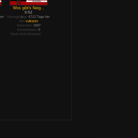
Wos gibt's Neig...
0:52
her
Hinzugef�gt:
4713 Tage her
Von
vulkantv
Ansichten:
1997
Kommentare:
0
Noch nicht Bewertet