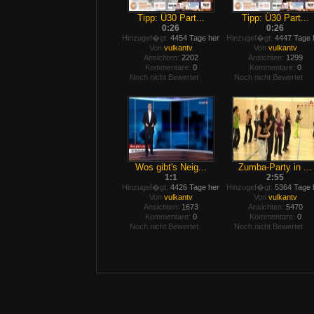
Tipp: Ü30 Part...
Tipp: Ü30 Part...
0:26
0:26
Hinzugef�gt:
4454 Tage her
Hinzugef�gt:
4447 Tage 
Von
vulkantv
Von
vulkantv
Ansichten:
2202
Ansichten:
1299
Kommentare:
0
Kommentare:
0
Noch nicht Bewertet
Noch nicht Bewertet
Wos gibt's Neig...
Zumba-Party in ...
1:1
2:55
Hinzugef�gt:
4426 Tage her
Hinzugef�gt:
5364 Tage 
Von
vulkantv
Von
vulkantv
Ansichten:
1673
Ansichten:
5470
Kommentare:
0
Kommentare:
0
Noch nicht Bewertet
Noch nicht Bewertet