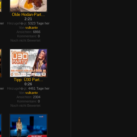
Olde Hodan-Part...
2:21
her
Hinzugef�gt:
5323 Tage her
Von
vulkantv
Ansichten:
6866
Kommentare:
0
Noch nicht Bewertet
Tipp: Ü30 Part...
0:26
her
Hinzugef�gt:
4461 Tage her
Von
vulkantv
Ansichten:
2304
Kommentare:
0
Noch nicht Bewertet