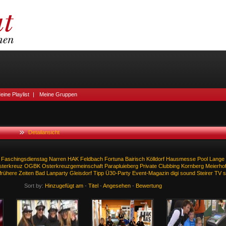
eine Playlist
|
Meine Gruppen
Detailansicht
Faschingsdienstag
Narren
HAK
Feldbach
Fortuna
Bairisch
Kölldorf
Hausmesse
Pool
Lange
sterkreuz
OGBK
Osterkreuzgemeinschaft
Parapluieberg
Private
Clubbing
Kornberg
Meierho
frühere
Zeiten
Bad
Lanparty
Gleisdorf
Tipp
Ü30-Party
Event-Magazin
digi
sound
Steirer
TV
s
Sort by:
Hinzugefügt am
-
Titel
-
Angesehen
-
Bewertung