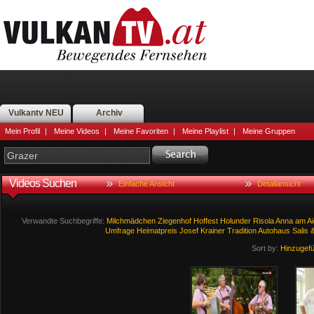
Vulkantv NEU
Archiv
Mein Profil
|
Meine Videos
|
Meine Favoriten
|
Meine Playlist
|
Meine Gruppen
Videos Suchen
Einfache Ansicht
Detailansicht
Verwandte Suchbegriffe:
Milchmädchen
Ziegenhof
Hoffest
Holunder
Risola
Anna
am
A
Umfrage
Heimatpreis
Josef
Krainer
Tradition
Autohaus
Salis
Sort by:
Hinzugef