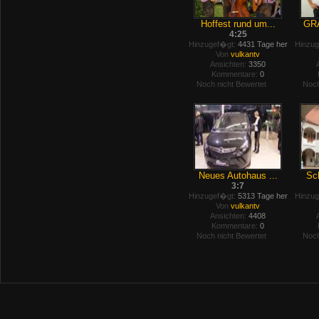
Hoffest rund um...
GRA
4:25
Hinzugef�gt:
4431 Tage her
Hinzug
Von
vulkantv
Ansichten:
3350
Kommentare:
0
Noch nicht Bewertet
Noch
Neues Autohaus ...
Sch
3:7
Hinzugef�gt:
5313 Tage her
Hinzug
Von
vulkantv
Ansichten:
4408
Kommentare:
0
Noch nicht Bewertet
Noch